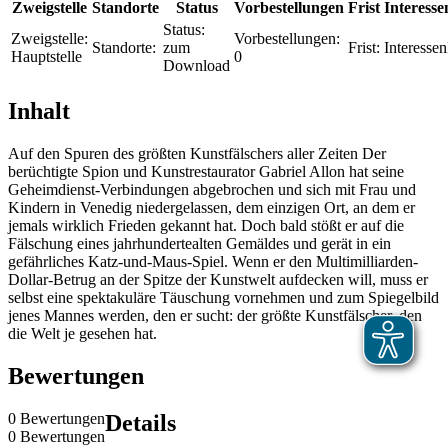
Zweigstelle
Standorte
Status
Vorbestellungen
Frist
Interesse
Status:
Zweigstelle:
Vorbestellungen:
Standorte:
zum
Frist:
Interessen
Hauptstelle
0
Download
Inhalt
Auf den Spuren des größten Kunstfälschers aller Zeiten Der
berüchtigte Spion und Kunstrestaurator Gabriel Allon hat seine
Geheimdienst-Verbindungen abgebrochen und sich mit Frau und
Kindern in Venedig niedergelassen, dem einzigen Ort, an dem er
jemals wirklich Frieden gekannt hat. Doch bald stößt er auf die
Fälschung eines jahrhundertealten Gemäldes und gerät in ein
gefährliches Katz-und-Maus-Spiel. Wenn er den Multimilliarden-
Dollar-Betrug an der Spitze der Kunstwelt aufdecken will, muss er
selbst eine spektakuläre Täuschung vornehmen und zum Spiegelbild
jenes Mannes werden, den er sucht: der größte Kunstfälscher, den
die Welt je gesehen hat.
Bewertungen
0 Bewertungen
Details
0 Bewertungen