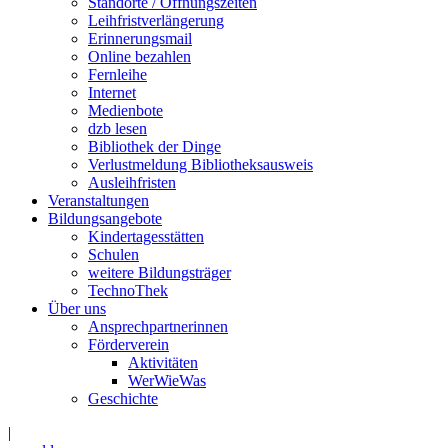
Standorte / Öffnungszeiten
Leihfristverlängerung
Erinnerungsmail
Online bezahlen
Fernleihe
Internet
Medienbote
dzb lesen
Bibliothek der Dinge
Verlustmeldung Bibliotheksausweis
Ausleihfristen
Veranstaltungen
Bildungsangebote
Kindertagesstätten
Schulen
weitere Bildungsträger
TechnoThek
Über uns
Ansprechpartnerinnen
Förderverein
Aktivitäten
WerWieWas
Geschichte
|