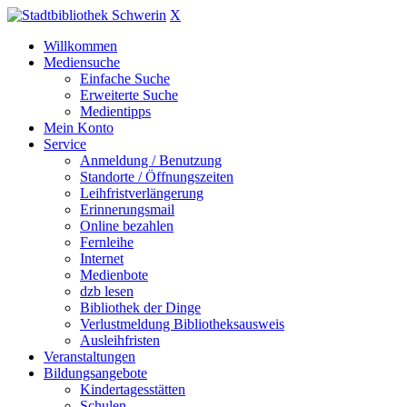
X
Willkommen
Mediensuche
Einfache Suche
Erweiterte Suche
Medientipps
Mein Konto
Service
Anmeldung / Benutzung
Standorte / Öffnungszeiten
Leihfristverlängerung
Erinnerungsmail
Online bezahlen
Fernleihe
Internet
Medienbote
dzb lesen
Bibliothek der Dinge
Verlustmeldung Bibliotheksausweis
Ausleihfristen
Veranstaltungen
Bildungsangebote
Kindertagesstätten
Schulen