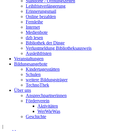
Standorte / Öffnungszeiten
Leihfristverlängerung
Erinnerungsmail
Online bezahlen
Fernleihe
Internet
Medienbote
dzb lesen
Bibliothek der Dinge
Verlustmeldung Bibliotheksausweis
Ausleihfristen
Veranstaltungen
Bildungsangebote
Kindertagesstätten
Schulen
weitere Bildungsträger
TechnoThek
Über uns
Ansprechpartnerinnen
Förderverein
Aktivitäten
WerWieWas
Geschichte
|