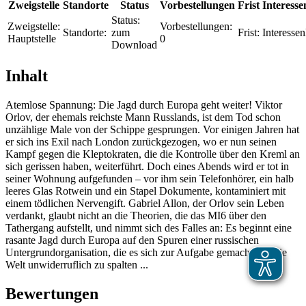
Zweigstelle
Standorte
Status
Vorbestellungen
Frist
Interesse
Status:
Zweigstelle:
Vorbestellungen:
Standorte:
zum
Frist:
Interessen
Hauptstelle
0
Download
Inhalt
Atemlose Spannung: Die Jagd durch Europa geht weiter! Viktor
Orlov, der ehemals reichste Mann Russlands, ist dem Tod schon
unzählige Male von der Schippe gesprungen. Vor einigen Jahren hat
er sich ins Exil nach London zurückgezogen, wo er nun seinen
Kampf gegen die Kleptokraten, die die Kontrolle über den Kreml an
sich gerissen haben, weiterführt. Doch eines Abends wird er tot in
seiner Wohnung aufgefunden – vor ihm sein Telefonhörer, ein halb
leeres Glas Rotwein und ein Stapel Dokumente, kontaminiert mit
einem tödlichen Nervengift. Gabriel Allon, der Orlov sein Leben
verdankt, glaubt nicht an die Theorien, die das MI6 über den
Tathergang aufstellt, und nimmt sich des Falles an: Es beginnt eine
rasante Jagd durch Europa auf den Spuren einer russischen
Untergrundorganisation, die es sich zur Aufgabe gemacht hat, die
Welt unwiderruflich zu spalten ...
Bewertungen