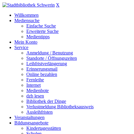
X
Willkommen
Mediensuche
Einfache Suche
Erweiterte Suche
Medientipps
Mein Konto
Service
Anmeldung / Benutzung
Standorte / Öffnungszeiten
Leihfristverlängerung
Erinnerungsmail
Online bezahlen
Fernleihe
Internet
Medienbote
dzb lesen
Bibliothek der Dinge
Verlustmeldung Bibliotheksausweis
Ausleihfristen
Veranstaltungen
Bildungsangebote
Kindertagesstätten
Schulen