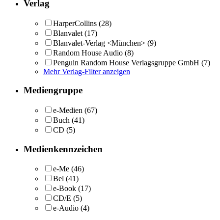
Verlag
HarperCollins
(28)
Blanvalet
(17)
Blanvalet-Verlag <München>
(9)
Random House Audio
(8)
Penguin Random House Verlagsgruppe GmbH
(7)
Mehr Verlag-Filter anzeigen
Mediengruppe
e-Medien
(67)
Buch
(41)
CD
(5)
Medienkennzeichen
e-Me
(46)
Bel
(41)
e-Book
(17)
CD/E
(5)
e-Audio
(4)