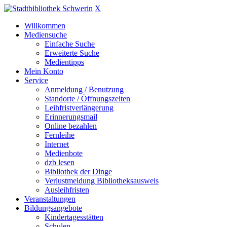
X
Willkommen
Mediensuche
Einfache Suche
Erweiterte Suche
Medientipps
Mein Konto
Service
Anmeldung / Benutzung
Standorte / Öffnungszeiten
Leihfristverlängerung
Erinnerungsmail
Online bezahlen
Fernleihe
Internet
Medienbote
dzb lesen
Bibliothek der Dinge
Verlustmeldung Bibliotheksausweis
Ausleihfristen
Veranstaltungen
Bildungsangebote
Kindertagesstätten
Schulen