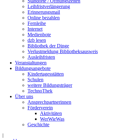
Standorte / Öffnungszeiten
Leihfristverlängerung
Erinnerungsmail
Online bezahlen
Fernleihe
Internet
Medienbote
dzb lesen
Bibliothek der Dinge
Verlustmeldung Bibliotheksausweis
Ausleihfristen
Veranstaltungen
Bildungsangebote
Kindertagesstätten
Schulen
weitere Bildungsträger
TechnoThek
Über uns
Ansprechpartnerinnen
Förderverein
Aktivitäten
WerWieWas
Geschichte
|