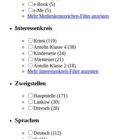
e-Book
(5)
e-Me
(5)
Mehr Medienkennzeichen-Filter anzeigen
Interessenkreis
Krimi
(119)
Antolin Klasse 4
(38)
Kinderserie
(24)
Abenteuer
(21)
Antolin Klasse 2
(18)
Mehr Interessenkreis-Filter anzeigen
Zweigstellen
Hauptstelle
(171)
Lankow
(30)
Dreesch
(28)
Sprachen
Deutsch
(112)