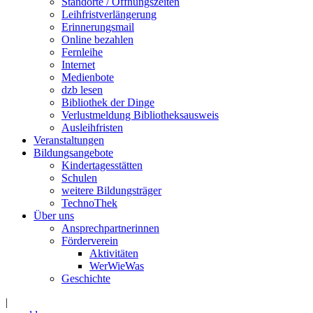
Standorte / Öffnungszeiten
Leihfristverlängerung
Erinnerungsmail
Online bezahlen
Fernleihe
Internet
Medienbote
dzb lesen
Bibliothek der Dinge
Verlustmeldung Bibliotheksausweis
Ausleihfristen
Veranstaltungen
Bildungsangebote
Kindertagesstätten
Schulen
weitere Bildungsträger
TechnoThek
Über uns
Ansprechpartnerinnen
Förderverein
Aktivitäten
WerWieWas
Geschichte
|