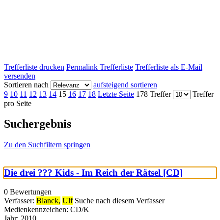
Trefferliste drucken
Permalink Trefferliste
Trefferliste als E-Mail
versenden
Sortieren nach
aufsteigend sortieren
9
10
11
12
13
14
15
16
17
18
Letzte Seite
178 Treffer
Treffer
pro Seite
Suchergebnis
Zu den Suchfiltern springen
Die drei ??? Kids - Im Reich der Rätsel [CD]
0 Bewertungen
Verfasser:
Blanck,
Ulf
Suche nach diesem Verfasser
Medienkennzeichen:
CD/K
Jahr:
2010