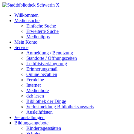
X
Willkommen
Mediensuche
Einfache Suche
Erweiterte Suche
Medientipps
Mein Konto
Service
Anmeldung / Benutzung
Standorte / Öffnungszeiten
Leihfristverlängerung
Erinnerungsmail
Online bezahlen
Fernleihe
Internet
Medienbote
dzb lesen
Bibliothek der Dinge
Verlustmeldung Bibliotheksausweis
Ausleihfristen
Veranstaltungen
Bildungsangebote
Kindertagesstätten
Schulen