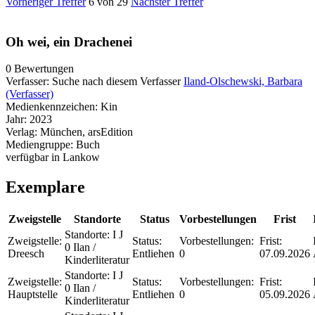
Vorheriger Treffer
6 von 29
Nächster Treffer
Oh wei, ein Drachenei
0 Bewertungen
Verfasser:
Suche nach diesem Verfasser
Iland-Olschewski, Barbara
(Verfasser)
Medienkennzeichen:
Kin
Jahr:
2023
Verlag:
München, arsEdition
Mediengruppe:
Buch
verfügbar in Lankow
Exemplare
Zweigstelle
Standorte
Status
Vorbestellungen
Frist
Standorte:
I J
Zweigstelle:
Status:
Vorbestellungen:
Frist:
0 Ilan /
Dreesch
Entliehen
0
07.09.2026
Kinderliteratur
Standorte:
I J
Zweigstelle:
Status:
Vorbestellungen:
Frist:
0 Ilan /
Hauptstelle
Entliehen
0
05.09.2026
Kinderliteratur