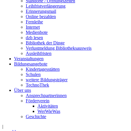
Standorte / Öffnungszeiten
Leihfristverlängerung
Erinnerungsmail
Online bezahlen
Fernleihe
Internet
Medienbote
dzb lesen
Bibliothek der Dinge
Verlustmeldung Bibliotheksausweis
Ausleihfristen
Veranstaltungen
Bildungsangebote
Kindertagesstätten
Schulen
weitere Bildungsträger
TechnoThek
Über uns
Ansprechpartnerinnen
Förderverein
Aktivitäten
WerWieWas
Geschichte
|