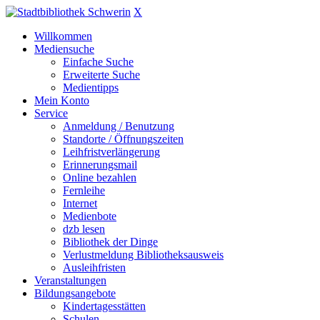
X
Willkommen
Mediensuche
Einfache Suche
Erweiterte Suche
Medientipps
Mein Konto
Service
Anmeldung / Benutzung
Standorte / Öffnungszeiten
Leihfristverlängerung
Erinnerungsmail
Online bezahlen
Fernleihe
Internet
Medienbote
dzb lesen
Bibliothek der Dinge
Verlustmeldung Bibliotheksausweis
Ausleihfristen
Veranstaltungen
Bildungsangebote
Kindertagesstätten
Schulen