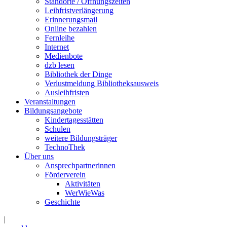
Standorte / Öffnungszeiten
Leihfristverlängerung
Erinnerungsmail
Online bezahlen
Fernleihe
Internet
Medienbote
dzb lesen
Bibliothek der Dinge
Verlustmeldung Bibliotheksausweis
Ausleihfristen
Veranstaltungen
Bildungsangebote
Kindertagesstätten
Schulen
weitere Bildungsträger
TechnoThek
Über uns
Ansprechpartnerinnen
Förderverein
Aktivitäten
WerWieWas
Geschichte
|