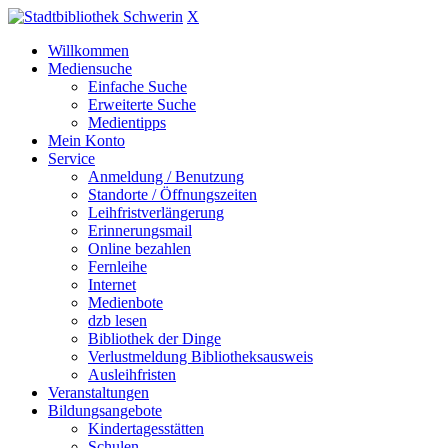
X
Willkommen
Mediensuche
Einfache Suche
Erweiterte Suche
Medientipps
Mein Konto
Service
Anmeldung / Benutzung
Standorte / Öffnungszeiten
Leihfristverlängerung
Erinnerungsmail
Online bezahlen
Fernleihe
Internet
Medienbote
dzb lesen
Bibliothek der Dinge
Verlustmeldung Bibliotheksausweis
Ausleihfristen
Veranstaltungen
Bildungsangebote
Kindertagesstätten
Schulen