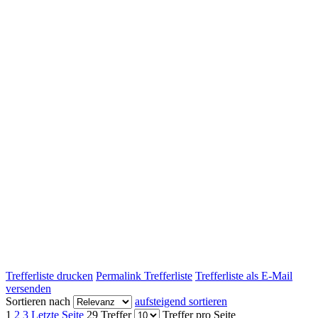
Trefferliste drucken
Permalink Trefferliste
Trefferliste als E-Mail
versenden
Sortieren nach
aufsteigend sortieren
1
2
3
Letzte Seite
29 Treffer
Treffer pro Seite