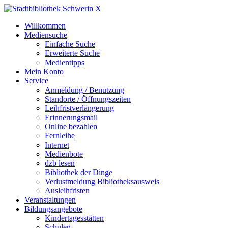
X
Willkommen
Mediensuche
Einfache Suche
Erweiterte Suche
Medientipps
Mein Konto
Service
Anmeldung / Benutzung
Standorte / Öffnungszeiten
Leihfristverlängerung
Erinnerungsmail
Online bezahlen
Fernleihe
Internet
Medienbote
dzb lesen
Bibliothek der Dinge
Verlustmeldung Bibliotheksausweis
Ausleihfristen
Veranstaltungen
Bildungsangebote
Kindertagesstätten
Schulen