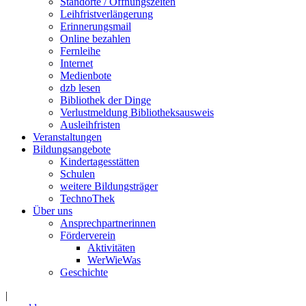
Standorte / Öffnungszeiten
Leihfristverlängerung
Erinnerungsmail
Online bezahlen
Fernleihe
Internet
Medienbote
dzb lesen
Bibliothek der Dinge
Verlustmeldung Bibliotheksausweis
Ausleihfristen
Veranstaltungen
Bildungsangebote
Kindertagesstätten
Schulen
weitere Bildungsträger
TechnoThek
Über uns
Ansprechpartnerinnen
Förderverein
Aktivitäten
WerWieWas
Geschichte
|