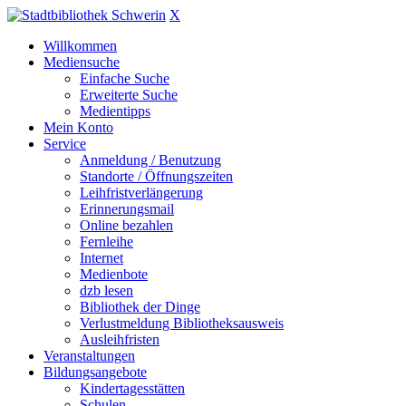
X
Willkommen
Mediensuche
Einfache Suche
Erweiterte Suche
Medientipps
Mein Konto
Service
Anmeldung / Benutzung
Standorte / Öffnungszeiten
Leihfristverlängerung
Erinnerungsmail
Online bezahlen
Fernleihe
Internet
Medienbote
dzb lesen
Bibliothek der Dinge
Verlustmeldung Bibliotheksausweis
Ausleihfristen
Veranstaltungen
Bildungsangebote
Kindertagesstätten
Schulen