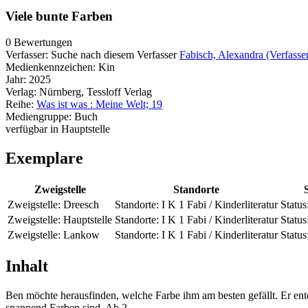
Viele bunte Farben
0 Bewertungen
Verfasser:
Suche nach diesem Verfasser
Fabisch, Alexandra (Verfasse
Medienkennzeichen:
Kin
Jahr:
2025
Verlag:
Nürnberg, Tessloff Verlag
Reihe:
Was ist was : Meine Welt; 19
Mediengruppe:
Buch
verfügbar in Hauptstelle
Exemplare
Zweigstelle
Standorte
Zweigstelle:
Dreesch
Standorte:
I K 1 Fabi / Kinderliteratur
Status
Zweigstelle:
Hauptstelle
Standorte:
I K 1 Fabi / Kinderliteratur
Status
Zweigstelle:
Lankow
Standorte:
I K 1 Fabi / Kinderliteratur
Status
Inhalt
Ben möchte herausfinden, welche Farbe ihm am besten gefällt. Er entd
spannend Farben sind. Ab 2.