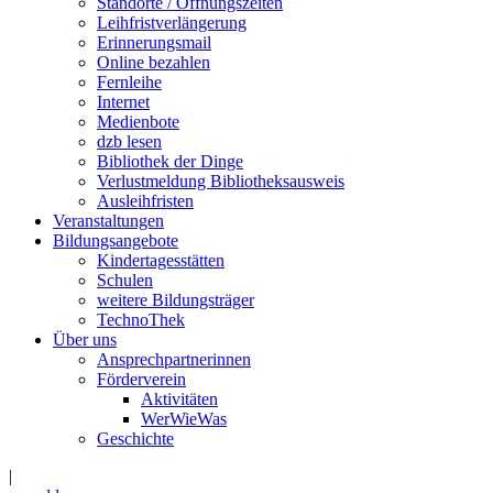
Standorte / Öffnungszeiten
Leihfristverlängerung
Erinnerungsmail
Online bezahlen
Fernleihe
Internet
Medienbote
dzb lesen
Bibliothek der Dinge
Verlustmeldung Bibliotheksausweis
Ausleihfristen
Veranstaltungen
Bildungsangebote
Kindertagesstätten
Schulen
weitere Bildungsträger
TechnoThek
Über uns
Ansprechpartnerinnen
Förderverein
Aktivitäten
WerWieWas
Geschichte
|