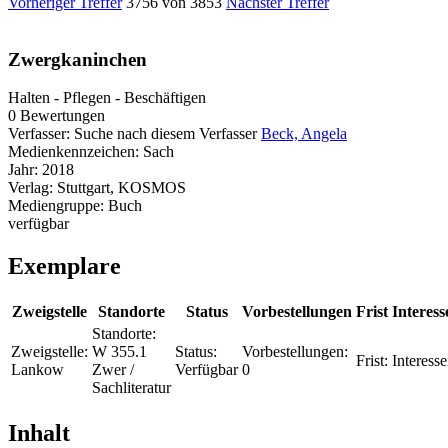
Vorheriger Treffer
3756 von 3853
Nächster Treffer
Zwergkaninchen
Halten - Pflegen - Beschäftigen
0 Bewertungen
Verfasser:
Suche nach diesem Verfasser
Beck, Angela
Medienkennzeichen:
Sach
Jahr:
2018
Verlag:
Stuttgart, KOSMOS
Mediengruppe:
Buch
verfügbar
Exemplare
Zweigstelle
Standorte
Status
Vorbestellungen
Frist
Interess
Standorte:
Zweigstelle:
W 355.1
Status:
Vorbestellungen:
Frist:
Interesse
Lankow
Zwer /
Verfügbar
0
Sachliteratur
Inhalt