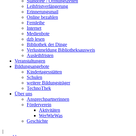
Standorte / Öffnungszeiten
Leihfristverlängerung
Erinnerungsmail
Online bezahlen
Fernleihe
Internet
Medienbote
dzb lesen
Bibliothek der Dinge
Verlustmeldung Bibliotheksausweis
Ausleihfristen
Veranstaltungen
Bildungsangebote
Kindertagesstätten
Schulen
weitere Bildungsträger
TechnoThek
Über uns
Ansprechpartnerinnen
Förderverein
Aktivitäten
WerWieWas
Geschichte
|