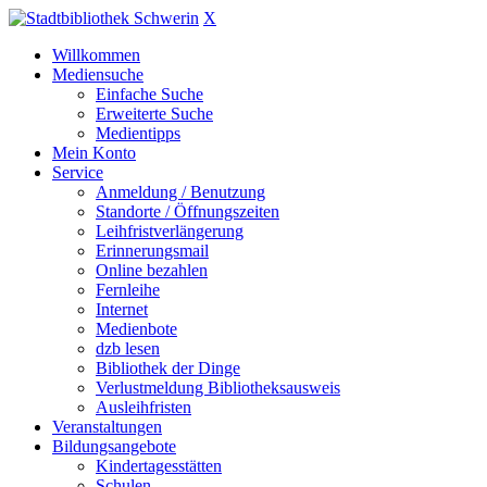
X
Willkommen
Mediensuche
Einfache Suche
Erweiterte Suche
Medientipps
Mein Konto
Service
Anmeldung / Benutzung
Standorte / Öffnungszeiten
Leihfristverlängerung
Erinnerungsmail
Online bezahlen
Fernleihe
Internet
Medienbote
dzb lesen
Bibliothek der Dinge
Verlustmeldung Bibliotheksausweis
Ausleihfristen
Veranstaltungen
Bildungsangebote
Kindertagesstätten
Schulen