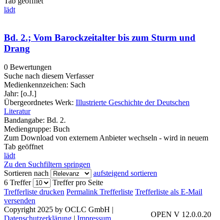
Tab geöffnet
lädt
Bd. 2.; Vom Barockzeitalter bis zum Sturm und
Drang
0 Bewertungen
Suche nach diesem Verfasser
Medienkennzeichen:
Sach
Jahr:
[o.J.]
Übergeordnetes Werk:
Illustrierte Geschichte der Deutschen
Literatur
Bandangabe:
Bd. 2.
Mediengruppe:
Buch
Zum Download von externem Anbieter wechseln - wird in neuem
Tab geöffnet
lädt
Zu den Suchfiltern springen
Sortieren nach
aufsteigend sortieren
6 Treffer
Treffer pro Seite
Trefferliste drucken
Permalink Trefferliste
Trefferliste als E-Mail
versenden
Copyright 2025 by OCLC GmbH
|
OPEN V 12.0.0.20
Datenschutzerklärung
|
Impressum