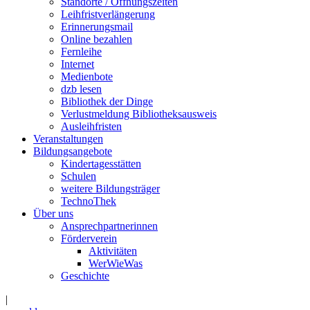
Standorte / Öffnungszeiten
Leihfristverlängerung
Erinnerungsmail
Online bezahlen
Fernleihe
Internet
Medienbote
dzb lesen
Bibliothek der Dinge
Verlustmeldung Bibliotheksausweis
Ausleihfristen
Veranstaltungen
Bildungsangebote
Kindertagesstätten
Schulen
weitere Bildungsträger
TechnoThek
Über uns
Ansprechpartnerinnen
Förderverein
Aktivitäten
WerWieWas
Geschichte
|