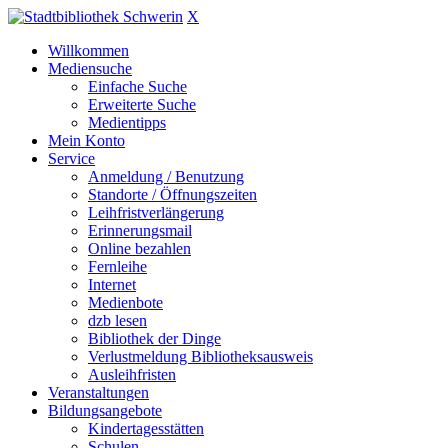
X
Willkommen
Mediensuche
Einfache Suche
Erweiterte Suche
Medientipps
Mein Konto
Service
Anmeldung / Benutzung
Standorte / Öffnungszeiten
Leihfristverlängerung
Erinnerungsmail
Online bezahlen
Fernleihe
Internet
Medienbote
dzb lesen
Bibliothek der Dinge
Verlustmeldung Bibliotheksausweis
Ausleihfristen
Veranstaltungen
Bildungsangebote
Kindertagesstätten
Schulen