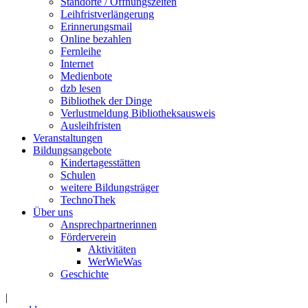
Standorte / Öffnungszeiten
Leihfristverlängerung
Erinnerungsmail
Online bezahlen
Fernleihe
Internet
Medienbote
dzb lesen
Bibliothek der Dinge
Verlustmeldung Bibliotheksausweis
Ausleihfristen
Veranstaltungen
Bildungsangebote
Kindertagesstätten
Schulen
weitere Bildungsträger
TechnoThek
Über uns
Ansprechpartnerinnen
Förderverein
Aktivitäten
WerWieWas
Geschichte
|