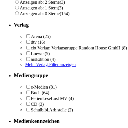
Anzeigen ab: 2 Sterne
(3)
Anzeigen ab: 1 Stern
(3)
Anzeigen ab: 0 Sterne
(154)
Verlag
Arena
(25)
dtv
(16)
cbt Verlag: Verlagsgruppe Random House GmbH
(8)
Loewe
(5)
arsEdition
(4)
Mehr Verlag-Filter anzeigen
Mediengruppe
e-Medien
(81)
Buch
(64)
FerienLeseLust MV
(4)
CD
(3)
Schulbibl.Arb.stelle
(2)
Medienkennzeichen