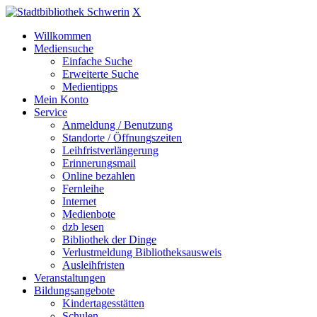
X
Willkommen
Mediensuche
Einfache Suche
Erweiterte Suche
Medientipps
Mein Konto
Service
Anmeldung / Benutzung
Standorte / Öffnungszeiten
Leihfristverlängerung
Erinnerungsmail
Online bezahlen
Fernleihe
Internet
Medienbote
dzb lesen
Bibliothek der Dinge
Verlustmeldung Bibliotheksausweis
Ausleihfristen
Veranstaltungen
Bildungsangebote
Kindertagesstätten
Schulen