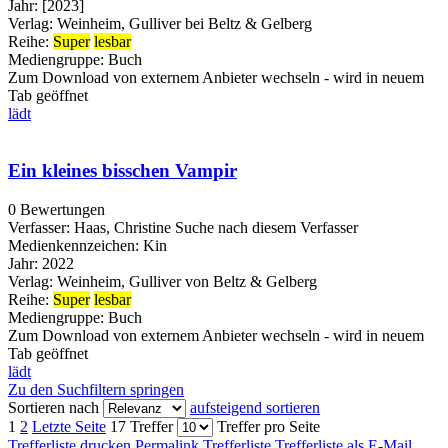
Jahr:
[2023]
Verlag:
Weinheim, Gulliver bei Beltz & Gelberg
Reihe:
Super
lesbar
Mediengruppe:
Buch
Zum Download von externem Anbieter wechseln - wird in neuem
Tab geöffnet
lädt
Ein kleines bisschen Vampir
0 Bewertungen
Verfasser:
Haas, Christine
Suche nach diesem Verfasser
Medienkennzeichen:
Kin
Jahr:
2022
Verlag:
Weinheim, Gulliver von Beltz & Gelberg
Reihe:
Super
lesbar
Mediengruppe:
Buch
Zum Download von externem Anbieter wechseln - wird in neuem
Tab geöffnet
lädt
Zu den Suchfiltern springen
Sortieren nach
aufsteigend sortieren
1
2
Letzte Seite
17 Treffer
Treffer pro Seite
Trefferliste drucken
Permalink Trefferliste
Trefferliste als E-Mail