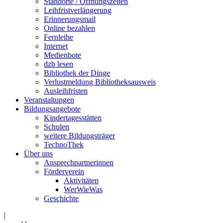
Standorte / Öffnungszeiten
Leihfristverlängerung
Erinnerungsmail
Online bezahlen
Fernleihe
Internet
Medienbote
dzb lesen
Bibliothek der Dinge
Verlustmeldung Bibliotheksausweis
Ausleihfristen
Veranstaltungen
Bildungsangebote
Kindertagesstätten
Schulen
weitere Bildungsträger
TechnoThek
Über uns
Ansprechpartnerinnen
Förderverein
Aktivitäten
WerWieWas
Geschichte
|