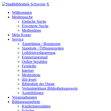
X
Willkommen
Mediensuche
Einfache Suche
Erweiterte Suche
Medientipps
Mein Konto
Service
Anmeldung / Benutzung
Standorte / Öffnungszeiten
Leihfristverlängerung
Erinnerungsmail
Online bezahlen
Fernleihe
Internet
Medienbote
dzb lesen
Bibliothek der Dinge
Verlustmeldung Bibliotheksausweis
Ausleihfristen
Veranstaltungen
Bildungsangebote
Kindertagesstätten
Schulen