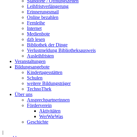
Standorte / Öffnungszeiten
Leihfristverlängerung
Erinnerungsmail
Online bezahlen
Fernleihe
Internet
Medienbote
dzb lesen
Bibliothek der Dinge
Verlustmeldung Bibliotheksausweis
Ausleihfristen
Veranstaltungen
Bildungsangebote
Kindertagesstätten
Schulen
weitere Bildungsträger
TechnoThek
Über uns
Ansprechpartnerinnen
Förderverein
Aktivitäten
WerWieWas
Geschichte
|