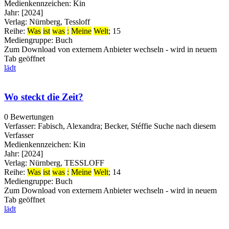
Medienkennzeichen:
Kin
Jahr:
[2024]
Verlag:
Nürnberg, Tessloff
Reihe:
Was
ist
was
:
Meine
Welt
; 15
Mediengruppe:
Buch
Zum Download von externem Anbieter wechseln - wird in neuem
Tab geöffnet
lädt
Wo steckt die Zeit?
0 Bewertungen
Verfasser:
Fabisch, Alexandra
;
Becker, Stéffie
Suche nach diesem
Verfasser
Medienkennzeichen:
Kin
Jahr:
[2024]
Verlag:
Nürnberg, TESSLOFF
Reihe:
Was
ist
was
:
Meine
Welt
; 14
Mediengruppe:
Buch
Zum Download von externem Anbieter wechseln - wird in neuem
Tab geöffnet
lädt