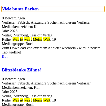
Viele bunte Farben
0 Bewertungen
Verfasser:
Fabisch, Alexandra
Suche nach diesem Verfasser
Medienkennzeichen:
Kin
Jahr:
2025
Verlag:
Nürnberg, Tessloff Verlag
Reihe:
Was
ist
was
:
Meine
Welt
; 19
Mediengruppe:
Buch
Zum Download von externem Anbieter wechseln - wird in neuem
Tab geöffnet
lädt
Blitzeblanke Zähne!
0 Bewertungen
Verfasser:
Fabisch, Alexandra
Suche nach diesem Verfasser
Medienkennzeichen:
Kin
Jahr:
2025
Verlag:
Nürnberg, Tessloff Verlag
Reihe:
Was
ist
was
:
Meine
Welt
; 18
Mediengruppe:
Buch