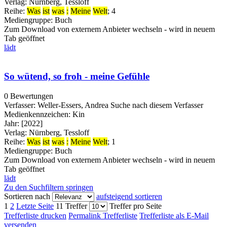
Verlag:
Nürnberg, Tessloff
Reihe:
Was
ist
was
:
Meine
Welt
; 4
Mediengruppe:
Buch
Zum Download von externem Anbieter wechseln - wird in neuem
Tab geöffnet
lädt
So wütend, so froh - meine Gefühle
0 Bewertungen
Verfasser:
Weller-Essers, Andrea
Suche nach diesem Verfasser
Medienkennzeichen:
Kin
Jahr:
[2022]
Verlag:
Nürnberg, Tessloff
Reihe:
Was
ist
was
:
Meine
Welt
; 1
Mediengruppe:
Buch
Zum Download von externem Anbieter wechseln - wird in neuem
Tab geöffnet
lädt
Zu den Suchfiltern springen
Sortieren nach
aufsteigend sortieren
1
2
Letzte Seite
11 Treffer
Treffer pro Seite
Trefferliste drucken
Permalink Trefferliste
Trefferliste als E-Mail
versenden