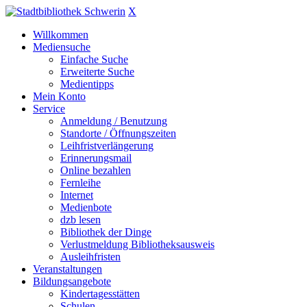
X
Willkommen
Mediensuche
Einfache Suche
Erweiterte Suche
Medientipps
Mein Konto
Service
Anmeldung / Benutzung
Standorte / Öffnungszeiten
Leihfristverlängerung
Erinnerungsmail
Online bezahlen
Fernleihe
Internet
Medienbote
dzb lesen
Bibliothek der Dinge
Verlustmeldung Bibliotheksausweis
Ausleihfristen
Veranstaltungen
Bildungsangebote
Kindertagesstätten
Schulen