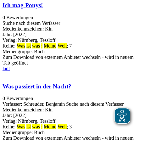
Ich mag Ponys!
0 Bewertungen
Suche nach diesem Verfasser
Medienkennzeichen:
Kin
Jahr:
[2022]
Verlag:
Nürnberg, Tessloff
Reihe:
Was
ist
was
:
Meine
Welt
; 7
Mediengruppe:
Buch
Zum Download von externem Anbieter wechseln - wird in neuem
Tab geöffnet
lädt
Was passiert in der Nacht?
0 Bewertungen
Verfasser:
Schreuder, Benjamin
Suche nach diesem Verfasser
Medienkennzeichen:
Kin
Jahr:
[2022]
Verlag:
Nürnberg, Tessloff
Reihe:
Was
ist
was
:
Meine
Welt
; 3
Mediengruppe:
Buch
Zum Download von externem Anbieter wechseln - wird in neuem