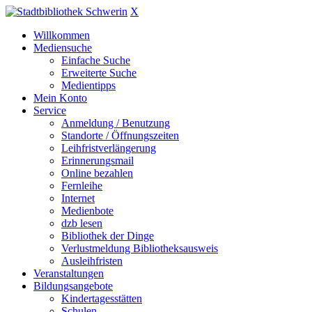
X
Willkommen
Mediensuche
Einfache Suche
Erweiterte Suche
Medientipps
Mein Konto
Service
Anmeldung / Benutzung
Standorte / Öffnungszeiten
Leihfristverlängerung
Erinnerungsmail
Online bezahlen
Fernleihe
Internet
Medienbote
dzb lesen
Bibliothek der Dinge
Verlustmeldung Bibliotheksausweis
Ausleihfristen
Veranstaltungen
Bildungsangebote
Kindertagesstätten
Schulen