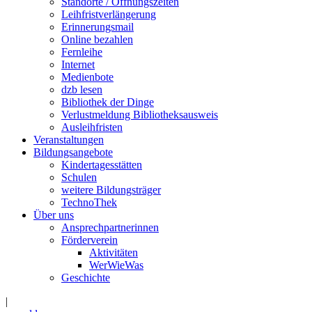
Standorte / Öffnungszeiten
Leihfristverlängerung
Erinnerungsmail
Online bezahlen
Fernleihe
Internet
Medienbote
dzb lesen
Bibliothek der Dinge
Verlustmeldung Bibliotheksausweis
Ausleihfristen
Veranstaltungen
Bildungsangebote
Kindertagesstätten
Schulen
weitere Bildungsträger
TechnoThek
Über uns
Ansprechpartnerinnen
Förderverein
Aktivitäten
WerWieWas
Geschichte
|