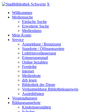
X
Willkommen
Mediensuche
Einfache Suche
Erweiterte Suche
Medientipps
Mein Konto
Service
Anmeldung / Benutzung
Standorte / Öffnungszeiten
Leihfristverlängerung
Erinnerungsmail
Online bezahlen
Fernleihe
Internet
Medienbote
dzb lesen
Bibliothek der Dinge
Verlustmeldung Bibliotheksausweis
Ausleihfristen
Veranstaltungen
Bildungsangebote
Kindertagesstätten
Schulen