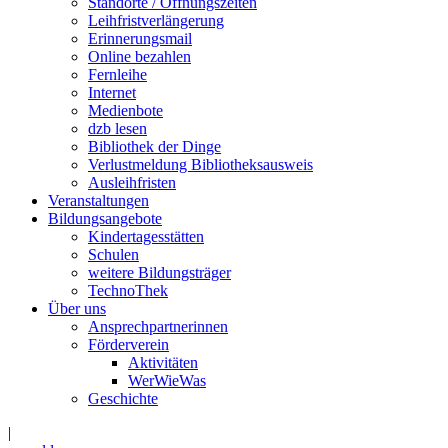
Standorte / Öffnungszeiten
Leihfristverlängerung
Erinnerungsmail
Online bezahlen
Fernleihe
Internet
Medienbote
dzb lesen
Bibliothek der Dinge
Verlustmeldung Bibliotheksausweis
Ausleihfristen
Veranstaltungen
Bildungsangebote
Kindertagesstätten
Schulen
weitere Bildungsträger
TechnoThek
Über uns
Ansprechpartnerinnen
Förderverein
Aktivitäten
WerWieWas
Geschichte
|