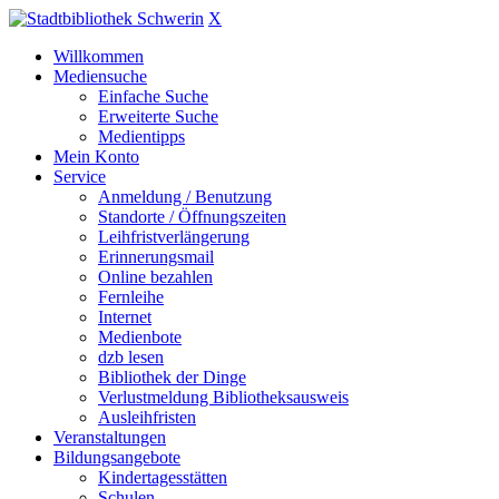
X
Willkommen
Mediensuche
Einfache Suche
Erweiterte Suche
Medientipps
Mein Konto
Service
Anmeldung / Benutzung
Standorte / Öffnungszeiten
Leihfristverlängerung
Erinnerungsmail
Online bezahlen
Fernleihe
Internet
Medienbote
dzb lesen
Bibliothek der Dinge
Verlustmeldung Bibliotheksausweis
Ausleihfristen
Veranstaltungen
Bildungsangebote
Kindertagesstätten
Schulen