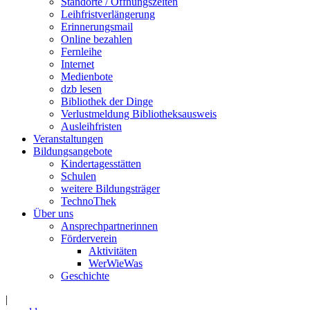
Standorte / Öffnungszeiten
Leihfristverlängerung
Erinnerungsmail
Online bezahlen
Fernleihe
Internet
Medienbote
dzb lesen
Bibliothek der Dinge
Verlustmeldung Bibliotheksausweis
Ausleihfristen
Veranstaltungen
Bildungsangebote
Kindertagesstätten
Schulen
weitere Bildungsträger
TechnoThek
Über uns
Ansprechpartnerinnen
Förderverein
Aktivitäten
WerWieWas
Geschichte
|