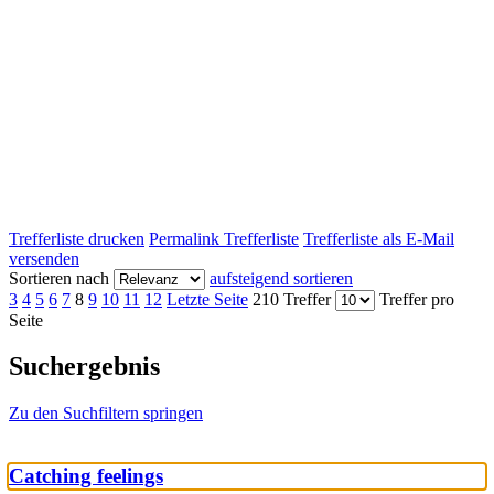
Trefferliste drucken
Permalink Trefferliste
Trefferliste als E-Mail
versenden
Sortieren nach
aufsteigend sortieren
3
4
5
6
7
8
9
10
11
12
Letzte Seite
210 Treffer
Treffer pro
Seite
Suchergebnis
Zu den Suchfiltern springen
Catching feelings