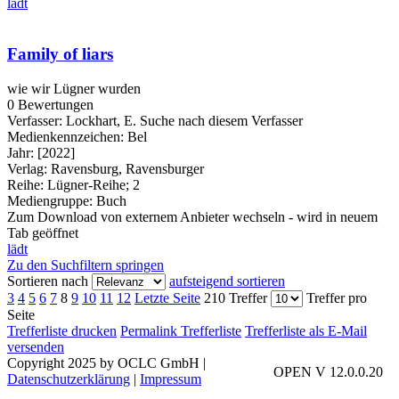
lädt
Family of liars
wie wir Lügner wurden
0 Bewertungen
Verfasser:
Lockhart, E.
Suche nach diesem Verfasser
Medienkennzeichen:
Bel
Jahr:
[2022]
Verlag:
Ravensburg, Ravensburger
Reihe:
Lügner-Reihe; 2
Mediengruppe:
Buch
Zum Download von externem Anbieter wechseln - wird in neuem
Tab geöffnet
lädt
Zu den Suchfiltern springen
Sortieren nach
aufsteigend sortieren
3
4
5
6
7
8
9
10
11
12
Letzte Seite
210 Treffer
Treffer pro
Seite
Trefferliste drucken
Permalink Trefferliste
Trefferliste als E-Mail
versenden
Copyright 2025 by OCLC GmbH
|
OPEN V 12.0.0.20
Datenschutzerklärung
|
Impressum