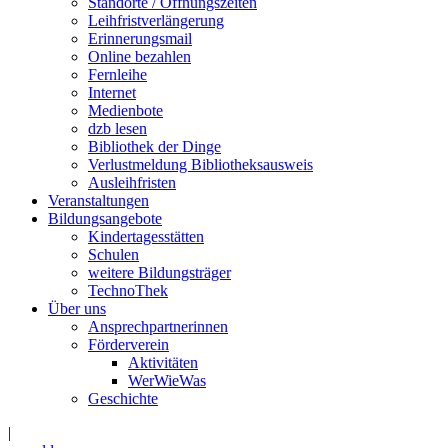
Standorte / Öffnungszeiten
Leihfristverlängerung
Erinnerungsmail
Online bezahlen
Fernleihe
Internet
Medienbote
dzb lesen
Bibliothek der Dinge
Verlustmeldung Bibliotheksausweis
Ausleihfristen
Veranstaltungen
Bildungsangebote
Kindertagesstätten
Schulen
weitere Bildungsträger
TechnoThek
Über uns
Ansprechpartnerinnen
Förderverein
Aktivitäten
WerWieWas
Geschichte
|