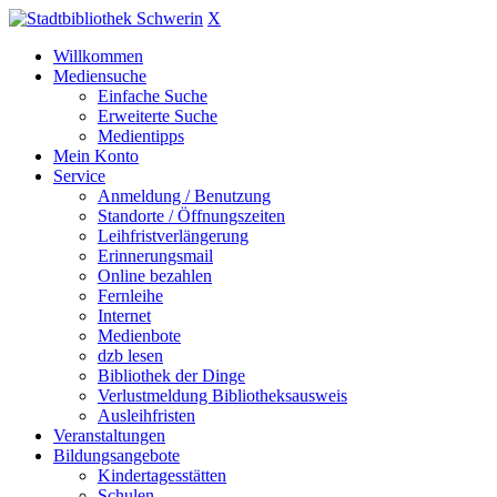
X
Willkommen
Mediensuche
Einfache Suche
Erweiterte Suche
Medientipps
Mein Konto
Service
Anmeldung / Benutzung
Standorte / Öffnungszeiten
Leihfristverlängerung
Erinnerungsmail
Online bezahlen
Fernleihe
Internet
Medienbote
dzb lesen
Bibliothek der Dinge
Verlustmeldung Bibliotheksausweis
Ausleihfristen
Veranstaltungen
Bildungsangebote
Kindertagesstätten
Schulen