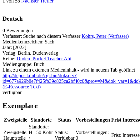
1 von 58
Nächster Treffer
Deutsch
0 Bewertungen
Verfasser:
Suche nach diesem Verfasser
Kohrs, Peter (Verfasser)
Medienkennzeichen:
Sach
Jahr:
[2022]
Verlag:
Berlin, Dudenverlag
Reihe:
Duden. Pocket Teacher Abi
Mediengruppe:
Buch
Link zu einem externen Medieninhalt - wird in neuem Tab geöffnet
http://deposit.dnb.de/cgi-bin/dokserv?
id=677a929b8e7f425fb39c825ca2bf40c0&prov=M&dok_var=1&do
(E-Ressource Text)
verfügbar
Exemplare
Zweigstelle
Standorte
Status
Vorbestellungen
Frist
Interess
Standorte:
Zweigstelle:
H 150 Kohr
Status:
Vorbestellungen:
Frist:
Interesse
Hauptstelle
/
Verfügbar
0