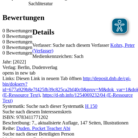
Sachliteratur
Bewertungen
0 Bewertungen
Details
0 Bewertungen
0 Bewertungen
Verfasser:
Suche nach diesem Verfasser
Kohrs, Peter
0 Bewertungen
(Verfasser)
0 Bewertungen
Medienkennzeichen:
Sach
Jahr:
[2022]
Verlag:
Berlin, Dudenverlag
opens in new tab
Links:
Diesen Link in neuem Tab öffnen
http://deposit.dnb.de/cgi-
bin/dokserv?
id=677a929b8e7f425fb39c825ca2bf40c0&prov=M&dok_var=1&do
(E-Ressource Text)
,
https://d-nb.info/1254069232/04 (E-Ressource
Text)
Systematik:
Suche nach dieser Systematik
H 150
Suche nach diesem Interessenskreis
ISBN:
9783411771202
Beschreibung:
7., aktualisierte Auflage, 147 Seiten, Illustrationen
Reihe:
Duden. Pocket Teacher Abi
Suche nach dieser Beteiligten Person