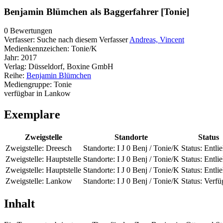
Benjamin Blümchen als Baggerfahrer [Tonie]
0 Bewertungen
Verfasser:
Suche nach diesem Verfasser
Andreas, Vincent
Medienkennzeichen:
Tonie/K
Jahr:
2017
Verlag:
Düsseldorf, Boxine GmbH
Reihe:
Benjamin Blümchen
Mediengruppe:
Tonie
verfügbar in Lankow
Exemplare
Zweigstelle
Standorte
Status
Zweigstelle:
Dreesch
Standorte:
I J 0 Benj / Tonie/K
Status:
Entli
Zweigstelle:
Hauptstelle
Standorte:
I J 0 Benj / Tonie/K
Status:
Entli
Zweigstelle:
Hauptstelle
Standorte:
I J 0 Benj / Tonie/K
Status:
Entli
Zweigstelle:
Lankow
Standorte:
I J 0 Benj / Tonie/K
Status:
Verfü
Inhalt