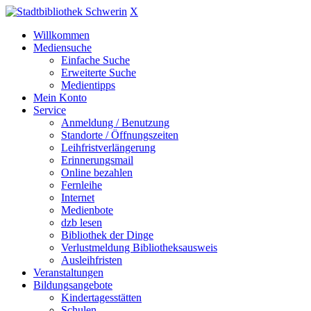
X
Willkommen
Mediensuche
Einfache Suche
Erweiterte Suche
Medientipps
Mein Konto
Service
Anmeldung / Benutzung
Standorte / Öffnungszeiten
Leihfristverlängerung
Erinnerungsmail
Online bezahlen
Fernleihe
Internet
Medienbote
dzb lesen
Bibliothek der Dinge
Verlustmeldung Bibliotheksausweis
Ausleihfristen
Veranstaltungen
Bildungsangebote
Kindertagesstätten
Schulen