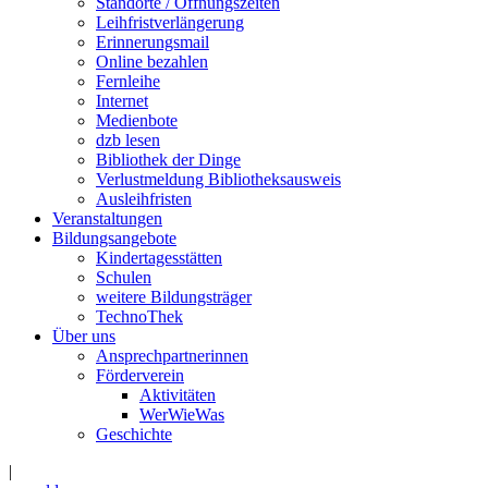
Standorte / Öffnungszeiten
Leihfristverlängerung
Erinnerungsmail
Online bezahlen
Fernleihe
Internet
Medienbote
dzb lesen
Bibliothek der Dinge
Verlustmeldung Bibliotheksausweis
Ausleihfristen
Veranstaltungen
Bildungsangebote
Kindertagesstätten
Schulen
weitere Bildungsträger
TechnoThek
Über uns
Ansprechpartnerinnen
Förderverein
Aktivitäten
WerWieWas
Geschichte
|