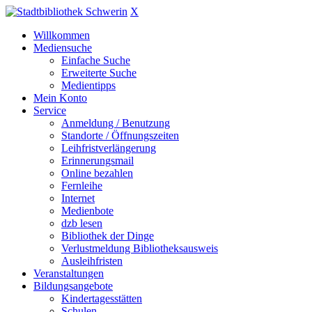
X
Willkommen
Mediensuche
Einfache Suche
Erweiterte Suche
Medientipps
Mein Konto
Service
Anmeldung / Benutzung
Standorte / Öffnungszeiten
Leihfristverlängerung
Erinnerungsmail
Online bezahlen
Fernleihe
Internet
Medienbote
dzb lesen
Bibliothek der Dinge
Verlustmeldung Bibliotheksausweis
Ausleihfristen
Veranstaltungen
Bildungsangebote
Kindertagesstätten
Schulen