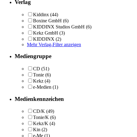
Verlag
Kiddinx
(44)
Boxine GmbH
(6)
KIDDINX Studios GmbH
(6)
Kekz GmbH
(3)
KIDDINX
(2)
Mehr Verlag-Filter anzeigen
Mediengruppe
CD
(51)
Tonie
(6)
Kekz
(4)
e-Medien
(1)
Medienkennzeichen
CD/K
(49)
Tonie/K
(6)
Kekz/K
(4)
Kin
(2)
e-Me
(1)