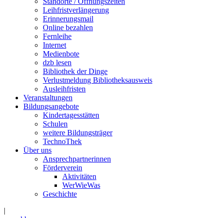
Standorte / Öffnungszeiten
Leihfristverlängerung
Erinnerungsmail
Online bezahlen
Fernleihe
Internet
Medienbote
dzb lesen
Bibliothek der Dinge
Verlustmeldung Bibliotheksausweis
Ausleihfristen
Veranstaltungen
Bildungsangebote
Kindertagesstätten
Schulen
weitere Bildungsträger
TechnoThek
Über uns
Ansprechpartnerinnen
Förderverein
Aktivitäten
WerWieWas
Geschichte
|