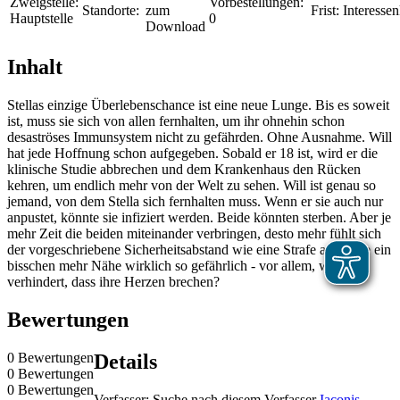
Zweigstelle:
Vorbestellungen:
Standorte:
zum
Frist:
Interessen
Hauptstelle
0
Download
Inhalt
Stellas einzige Überlebenschance ist eine neue Lunge. Bis es soweit
ist, muss sie sich von allen fernhalten, um ihr ohnehin schon
desaströses Immunsystem nicht zu gefährden. Ohne Ausnahme. Will
hat jede Hoffnung schon aufgegeben. Sobald er 18 ist, wird er die
klinische Studie abbrechen und dem Krankenhaus den Rücken
kehren, um endlich mehr von der Welt zu sehen. Will ist genau so
jemand, von dem Stella sich fernhalten muss. Wenn er sie auch nur
anpustet, könnte sie infiziert werden. Beide könnten sterben. Aber je
mehr Zeit die beiden miteinander verbringen, desto mehr fühlt sich
der vorgeschriebene Sicherheitsabstand wie eine Strafe an. Wäre ein
bisschen mehr Nähe wirklich so gefährlich - vor allem, wenn sie
verhindert, dass ihre Herzen brechen?
Bewertungen
0 Bewertungen
Details
0 Bewertungen
0 Bewertungen
Verfasser:
Suche nach diesem Verfasser
Iaconis,