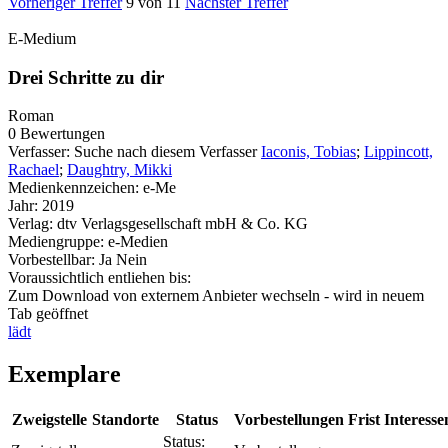
Vorheriger Treffer
9 von 11
Nächster Treffer
E-Medium
Drei Schritte zu dir
Roman
0 Bewertungen
Verfasser:
Suche nach diesem Verfasser
Iaconis, Tobias
;
Lippincott,
Rachael
;
Daughtry, Mikki
Medienkennzeichen:
e-Me
Jahr:
2019
Verlag:
dtv Verlagsgesellschaft mbH & Co. KG
Mediengruppe:
e-Medien
Vorbestellbar:
Ja
Nein
Voraussichtlich entliehen bis:
Zum Download von externem Anbieter wechseln - wird in neuem
Tab geöffnet
lädt
Exemplare
Zweigstelle
Standorte
Status
Vorbestellungen
Frist
Interesse
Status: