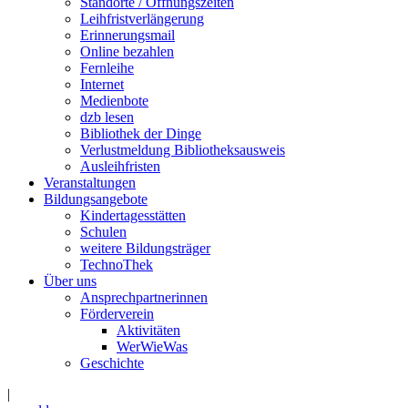
Standorte / Öffnungszeiten
Leihfristverlängerung
Erinnerungsmail
Online bezahlen
Fernleihe
Internet
Medienbote
dzb lesen
Bibliothek der Dinge
Verlustmeldung Bibliotheksausweis
Ausleihfristen
Veranstaltungen
Bildungsangebote
Kindertagesstätten
Schulen
weitere Bildungsträger
TechnoThek
Über uns
Ansprechpartnerinnen
Förderverein
Aktivitäten
WerWieWas
Geschichte
|