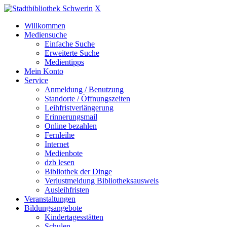
X
Willkommen
Mediensuche
Einfache Suche
Erweiterte Suche
Medientipps
Mein Konto
Service
Anmeldung / Benutzung
Standorte / Öffnungszeiten
Leihfristverlängerung
Erinnerungsmail
Online bezahlen
Fernleihe
Internet
Medienbote
dzb lesen
Bibliothek der Dinge
Verlustmeldung Bibliotheksausweis
Ausleihfristen
Veranstaltungen
Bildungsangebote
Kindertagesstätten
Schulen