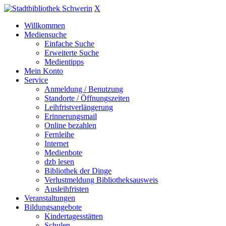
X
Willkommen
Mediensuche
Einfache Suche
Erweiterte Suche
Medientipps
Mein Konto
Service
Anmeldung / Benutzung
Standorte / Öffnungszeiten
Leihfristverlängerung
Erinnerungsmail
Online bezahlen
Fernleihe
Internet
Medienbote
dzb lesen
Bibliothek der Dinge
Verlustmeldung Bibliotheksausweis
Ausleihfristen
Veranstaltungen
Bildungsangebote
Kindertagesstätten
Schulen