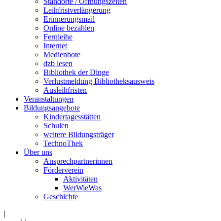
Standorte / Öffnungszeiten
Leihfristverlängerung
Erinnerungsmail
Online bezahlen
Fernleihe
Internet
Medienbote
dzb lesen
Bibliothek der Dinge
Verlustmeldung Bibliotheksausweis
Ausleihfristen
Veranstaltungen
Bildungsangebote
Kindertagesstätten
Schulen
weitere Bildungsträger
TechnoThek
Über uns
Ansprechpartnerinnen
Förderverein
Aktivitäten
WerWieWas
Geschichte
|