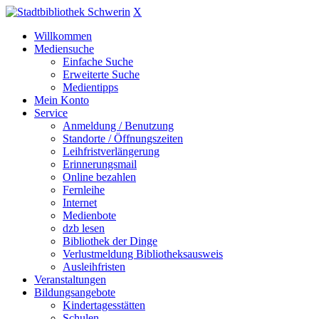
X
Willkommen
Mediensuche
Einfache Suche
Erweiterte Suche
Medientipps
Mein Konto
Service
Anmeldung / Benutzung
Standorte / Öffnungszeiten
Leihfristverlängerung
Erinnerungsmail
Online bezahlen
Fernleihe
Internet
Medienbote
dzb lesen
Bibliothek der Dinge
Verlustmeldung Bibliotheksausweis
Ausleihfristen
Veranstaltungen
Bildungsangebote
Kindertagesstätten
Schulen