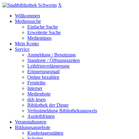
X
Willkommen
Mediensuche
Einfache Suche
Erweiterte Suche
Medientipps
Mein Konto
Service
Anmeldung / Benutzung
Standorte / Öffnungszeiten
Leihfristverlängerung
Erinnerungsmail
Online bezahlen
Fernleihe
Internet
Medienbote
dzb lesen
Bibliothek der Dinge
Verlustmeldung Bibliotheksausweis
Ausleihfristen
Veranstaltungen
Bildungsangebote
Kindertagesstätten
Schulen