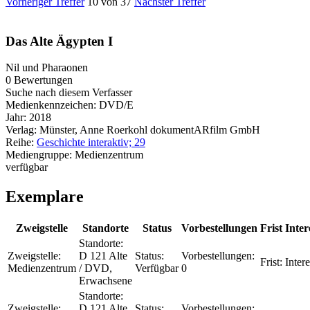
Vorheriger Treffer
10 von 37
Nächster Treffer
Das Alte Ägypten I
Nil und Pharaonen
0 Bewertungen
Suche nach diesem Verfasser
Medienkennzeichen:
DVD/E
Jahr:
2018
Verlag:
Münster, Anne Roerkohl dokumentARfilm GmbH
Reihe:
Geschichte interaktiv; 29
Mediengruppe:
Medienzentrum
verfügbar
Exemplare
Zweigstelle
Standorte
Status
Vorbestellungen
Frist
Inter
Standorte:
Zweigstelle:
D 121 Alte
Status:
Vorbestellungen:
Frist:
Inter
Medienzentrum
/ DVD,
Verfügbar
0
Erwachsene
Standorte:
Zweigstelle:
D 121 Alte
Status:
Vorbestellungen: