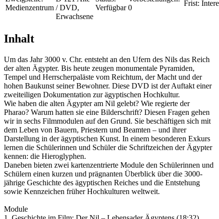
Frist:
Inter
Medienzentrum
/ DVD,
Verfügbar
0
Erwachsene
Inhalt
Um das Jahr 3000 v. Chr. entsteht an den Ufern des Nils das Reich
der alten Ägypter. Bis heute zeugen monumentale Pyramiden,
Tempel und Herrscherpaläste vom Reichtum, der Macht und der
hohen Baukunst seiner Bewohner. Diese DVD ist der Auftakt einer
zweiteiligen Dokumentation zur ägyptischen Hochkultur.
Wie haben die alten Ägypter am Nil gelebt? Wie regierte der
Pharao? Warum hatten sie eine Bilderschrift? Diesen Fragen gehen
wir in sechs Filmmodulen auf den Grund. Sie beschäftigen sich mit
dem Leben von Bauern, Priestern und Beamten – und ihrer
Darstellung in der ägyptischen Kunst. In einem besonderen Exkurs
lernen die Schülerinnen und Schüler die Schriftzeichen der Ägypter
kennen: die Hieroglyphen.
Daneben bieten zwei kartenzentrierte Module den Schülerinnen und
Schülern einen kurzen und prägnanten Überblick über die 3000-
jährige Geschichte des ägyptischen Reiches und die Entstehung
sowie Kennzeichen früher Hochkulturen weltweit.
Module
1. Geschichte im Film: Der Nil – Lebensader Ägyptens (18:32)