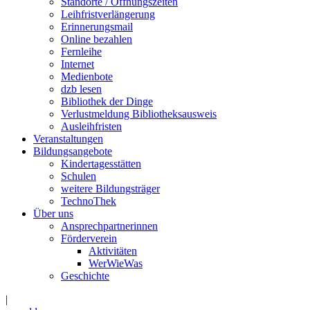
Standorte / Öffnungszeiten
Leihfristverlängerung
Erinnerungsmail
Online bezahlen
Fernleihe
Internet
Medienbote
dzb lesen
Bibliothek der Dinge
Verlustmeldung Bibliotheksausweis
Ausleihfristen
Veranstaltungen
Bildungsangebote
Kindertagesstätten
Schulen
weitere Bildungsträger
TechnoThek
Über uns
Ansprechpartnerinnen
Förderverein
Aktivitäten
WerWieWas
Geschichte
|