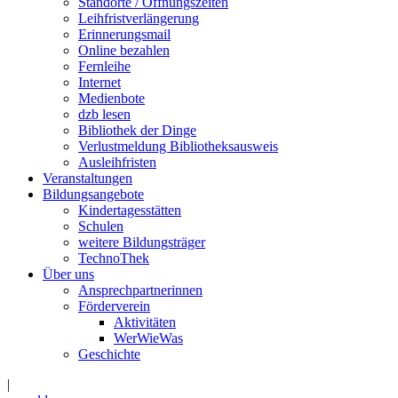
Standorte / Öffnungszeiten
Leihfristverlängerung
Erinnerungsmail
Online bezahlen
Fernleihe
Internet
Medienbote
dzb lesen
Bibliothek der Dinge
Verlustmeldung Bibliotheksausweis
Ausleihfristen
Veranstaltungen
Bildungsangebote
Kindertagesstätten
Schulen
weitere Bildungsträger
TechnoThek
Über uns
Ansprechpartnerinnen
Förderverein
Aktivitäten
WerWieWas
Geschichte
|