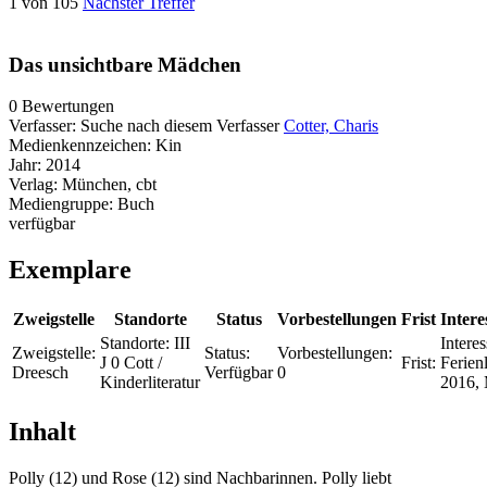
1 von 105
Nächster Treffer
Das unsichtbare Mädchen
0 Bewertungen
Verfasser:
Suche nach diesem Verfasser
Cotter, Charis
Medienkennzeichen:
Kin
Jahr:
2014
Verlag:
München, cbt
Mediengruppe:
Buch
verfügbar
Exemplare
Zweigstelle
Standorte
Status
Vorbestellungen
Frist
Intere
Standorte:
III
Interes
Zweigstelle:
Status:
Vorbestellungen:
J 0 Cott /
Frist:
Ferien
Dreesch
Verfügbar
0
Kinderliteratur
2016, 
Inhalt
Polly (12) und Rose (12) sind Nachbarinnen. Polly liebt