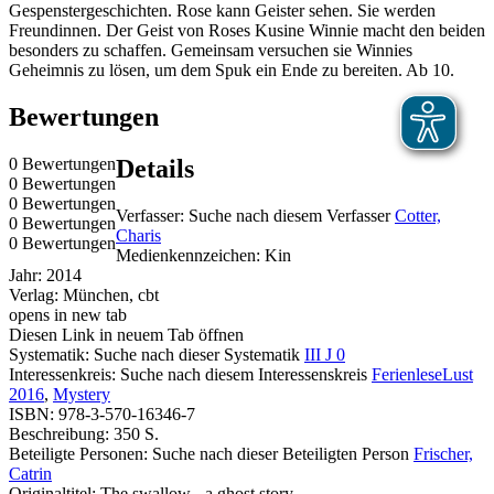
Gespenstergeschichten. Rose kann Geister sehen. Sie werden
Freundinnen. Der Geist von Roses Kusine Winnie macht den beiden
besonders zu schaffen. Gemeinsam versuchen sie Winnies
Geheimnis zu lösen, um dem Spuk ein Ende zu bereiten. Ab 10.
Bewertungen
0 Bewertungen
Details
0 Bewertungen
0 Bewertungen
Verfasser:
Suche nach diesem Verfasser
Cotter,
0 Bewertungen
Charis
0 Bewertungen
Medienkennzeichen:
Kin
Jahr:
2014
Verlag:
München, cbt
opens in new tab
Diesen Link in neuem Tab öffnen
Systematik:
Suche nach dieser Systematik
III J 0
Interessenkreis:
Suche nach diesem Interessenskreis
FerienleseLust
2016
,
Mystery
ISBN:
978-3-570-16346-7
Beschreibung:
350 S.
Beteiligte Personen:
Suche nach dieser Beteiligten Person
Frischer,
Catrin
Originaltitel:
The swallow - a ghost story