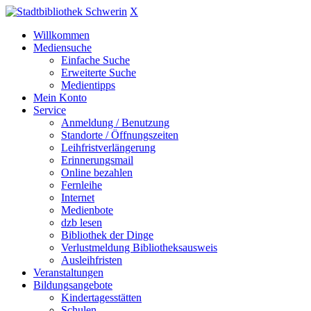
X
Willkommen
Mediensuche
Einfache Suche
Erweiterte Suche
Medientipps
Mein Konto
Service
Anmeldung / Benutzung
Standorte / Öffnungszeiten
Leihfristverlängerung
Erinnerungsmail
Online bezahlen
Fernleihe
Internet
Medienbote
dzb lesen
Bibliothek der Dinge
Verlustmeldung Bibliotheksausweis
Ausleihfristen
Veranstaltungen
Bildungsangebote
Kindertagesstätten
Schulen