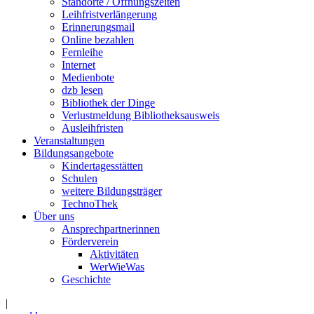
Standorte / Öffnungszeiten
Leihfristverlängerung
Erinnerungsmail
Online bezahlen
Fernleihe
Internet
Medienbote
dzb lesen
Bibliothek der Dinge
Verlustmeldung Bibliotheksausweis
Ausleihfristen
Veranstaltungen
Bildungsangebote
Kindertagesstätten
Schulen
weitere Bildungsträger
TechnoThek
Über uns
Ansprechpartnerinnen
Förderverein
Aktivitäten
WerWieWas
Geschichte
|