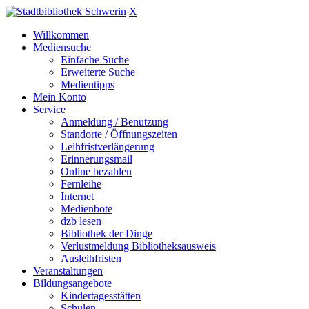
X
Willkommen
Mediensuche
Einfache Suche
Erweiterte Suche
Medientipps
Mein Konto
Service
Anmeldung / Benutzung
Standorte / Öffnungszeiten
Leihfristverlängerung
Erinnerungsmail
Online bezahlen
Fernleihe
Internet
Medienbote
dzb lesen
Bibliothek der Dinge
Verlustmeldung Bibliotheksausweis
Ausleihfristen
Veranstaltungen
Bildungsangebote
Kindertagesstätten
Schulen