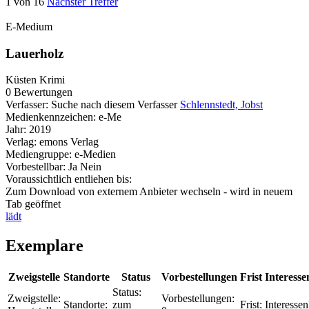
1 von 16
Nächster Treffer
E-Medium
Lauerholz
Küsten Krimi
0 Bewertungen
Verfasser:
Suche nach diesem Verfasser
Schlennstedt, Jobst
Medienkennzeichen:
e-Me
Jahr:
2019
Verlag:
emons Verlag
Mediengruppe:
e-Medien
Vorbestellbar:
Ja
Nein
Voraussichtlich entliehen bis:
Zum Download von externem Anbieter wechseln - wird in neuem
Tab geöffnet
lädt
Exemplare
Zweigstelle
Standorte
Status
Vorbestellungen
Frist
Interesse
Status:
Zweigstelle:
Vorbestellungen:
Standorte:
zum
Frist:
Interessen