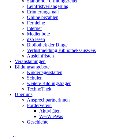
Standorte / Öffnungszeiten
Leihfristverlängerung
Erinnerungsmail
Online bezahlen
Fernleihe
Internet
Medienbote
dzb lesen
Bibliothek der Dinge
Verlustmeldung Bibliotheksausweis
Ausleihfristen
Veranstaltungen
Bildungsangebote
Kindertagesstätten
Schulen
weitere Bildungsträger
TechnoThek
Über uns
Ansprechpartnerinnen
Förderverein
Aktivitäten
WerWieWas
Geschichte
|