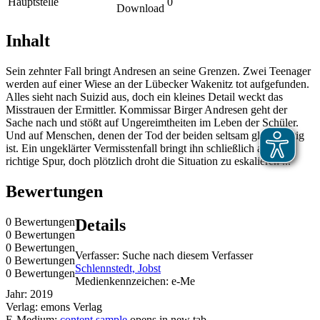
Hauptstelle
0
Download
Inhalt
Sein zehnter Fall bringt Andresen an seine Grenzen. Zwei Teenager
werden auf einer Wiese an der Lübecker Wakenitz tot aufgefunden.
Alles sieht nach Suizid aus, doch ein kleines Detail weckt das
Misstrauen der Ermittler. Kommissar Birger Andresen geht der
Sache nach und stößt auf Ungereimtheiten im Leben der Schüler.
Und auf Menschen, denen der Tod der beiden seltsam gleichgültig
ist. Ein ungeklärter Vermisstenfall bringt ihn schließlich auf die
richtige Spur, doch plötzlich droht die Situation zu eskalieren ...
Bewertungen
0 Bewertungen
Details
0 Bewertungen
0 Bewertungen
Verfasser:
Suche nach diesem Verfasser
0 Bewertungen
Schlennstedt, Jobst
0 Bewertungen
Medienkennzeichen:
e-Me
Jahr:
2019
Verlag:
emons Verlag
E-Medium:
content sample
opens in new tab