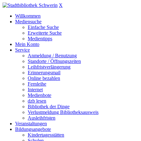
X
Willkommen
Mediensuche
Einfache Suche
Erweiterte Suche
Medientipps
Mein Konto
Service
Anmeldung / Benutzung
Standorte / Öffnungszeiten
Leihfristverlängerung
Erinnerungsmail
Online bezahlen
Fernleihe
Internet
Medienbote
dzb lesen
Bibliothek der Dinge
Verlustmeldung Bibliotheksausweis
Ausleihfristen
Veranstaltungen
Bildungsangebote
Kindertagesstätten
Schulen