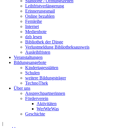
Standorte / Öffnungszeiten
Leihfristverlängerung
Erinnerungsmail
Online bezahlen
Fernleihe
Internet
Medienbote
dzb lesen
Bibliothek der Dinge
Verlustmeldung Bibliotheksausweis
Ausleihfristen
Veranstaltungen
Bildungsangebote
Kindertagesstätten
Schulen
weitere Bildungsträger
TechnoThek
Über uns
Ansprechpartnerinnen
Förderverein
Aktivitäten
WerWieWas
Geschichte
|