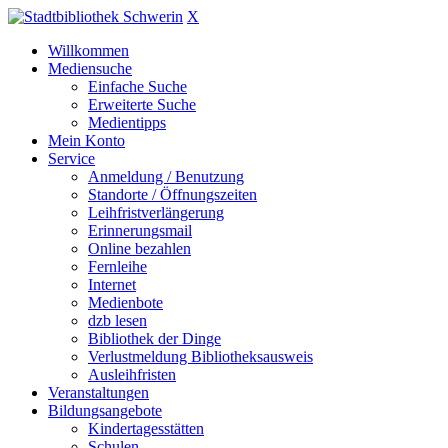
X
Willkommen
Mediensuche
Einfache Suche
Erweiterte Suche
Medientipps
Mein Konto
Service
Anmeldung / Benutzung
Standorte / Öffnungszeiten
Leihfristverlängerung
Erinnerungsmail
Online bezahlen
Fernleihe
Internet
Medienbote
dzb lesen
Bibliothek der Dinge
Verlustmeldung Bibliotheksausweis
Ausleihfristen
Veranstaltungen
Bildungsangebote
Kindertagesstätten
Schulen