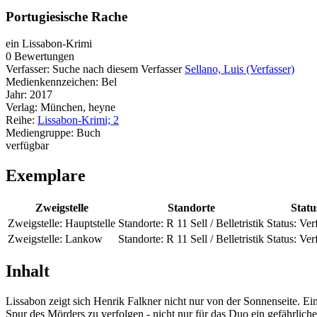
Portugiesische Rache
ein Lissabon-Krimi
0 Bewertungen
Verfasser:
Suche nach diesem Verfasser
Sellano, Luis (Verfasser)
Medienkennzeichen:
Bel
Jahr:
2017
Verlag:
München, heyne
Reihe:
Lissabon-Krimi; 2
Mediengruppe:
Buch
verfügbar
Exemplare
Zweigstelle
Standorte
Statu
Zweigstelle:
Hauptstelle
Standorte:
R 11 Sell / Belletristik
Status:
Ver
Zweigstelle:
Lankow
Standorte:
R 11 Sell / Belletristik
Status:
Ver
Inhalt
Lissabon zeigt sich Henrik Falkner nicht nur von der Sonnenseite. Ei
Spur des Mörders zu verfolgen - nicht nur für das Duo ein gefährlich