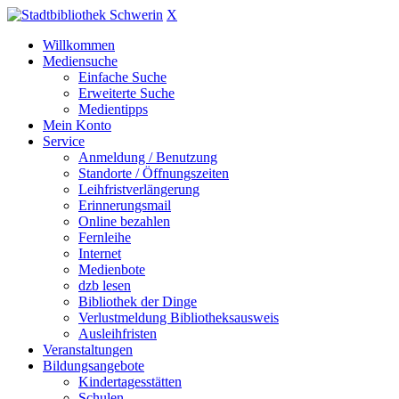
X
Willkommen
Mediensuche
Einfache Suche
Erweiterte Suche
Medientipps
Mein Konto
Service
Anmeldung / Benutzung
Standorte / Öffnungszeiten
Leihfristverlängerung
Erinnerungsmail
Online bezahlen
Fernleihe
Internet
Medienbote
dzb lesen
Bibliothek der Dinge
Verlustmeldung Bibliotheksausweis
Ausleihfristen
Veranstaltungen
Bildungsangebote
Kindertagesstätten
Schulen