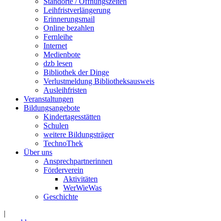
Standorte / Öffnungszeiten
Leihfristverlängerung
Erinnerungsmail
Online bezahlen
Fernleihe
Internet
Medienbote
dzb lesen
Bibliothek der Dinge
Verlustmeldung Bibliotheksausweis
Ausleihfristen
Veranstaltungen
Bildungsangebote
Kindertagesstätten
Schulen
weitere Bildungsträger
TechnoThek
Über uns
Ansprechpartnerinnen
Förderverein
Aktivitäten
WerWieWas
Geschichte
|