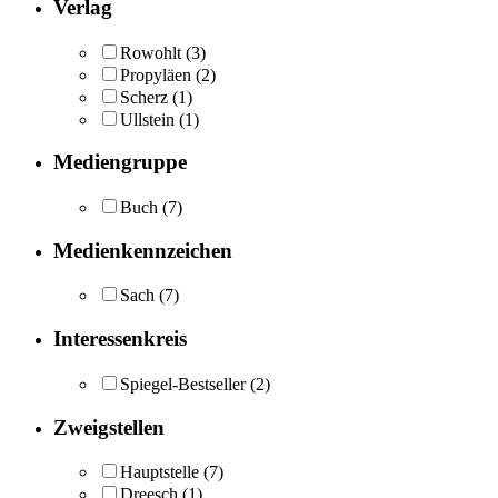
Verlag
Rowohlt
(3)
Propyläen
(2)
Scherz
(1)
Ullstein
(1)
Mediengruppe
Buch
(7)
Medienkennzeichen
Sach
(7)
Interessenkreis
Spiegel-Bestseller
(2)
Zweigstellen
Hauptstelle
(7)
Dreesch
(1)