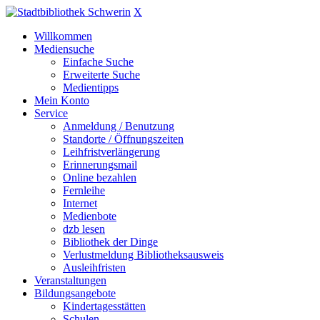
X
Willkommen
Mediensuche
Einfache Suche
Erweiterte Suche
Medientipps
Mein Konto
Service
Anmeldung / Benutzung
Standorte / Öffnungszeiten
Leihfristverlängerung
Erinnerungsmail
Online bezahlen
Fernleihe
Internet
Medienbote
dzb lesen
Bibliothek der Dinge
Verlustmeldung Bibliotheksausweis
Ausleihfristen
Veranstaltungen
Bildungsangebote
Kindertagesstätten
Schulen