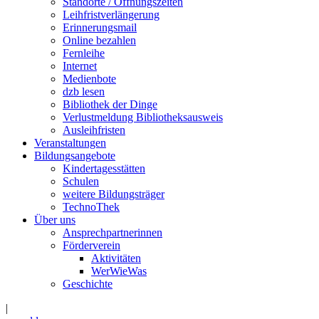
Standorte / Öffnungszeiten
Leihfristverlängerung
Erinnerungsmail
Online bezahlen
Fernleihe
Internet
Medienbote
dzb lesen
Bibliothek der Dinge
Verlustmeldung Bibliotheksausweis
Ausleihfristen
Veranstaltungen
Bildungsangebote
Kindertagesstätten
Schulen
weitere Bildungsträger
TechnoThek
Über uns
Ansprechpartnerinnen
Förderverein
Aktivitäten
WerWieWas
Geschichte
|