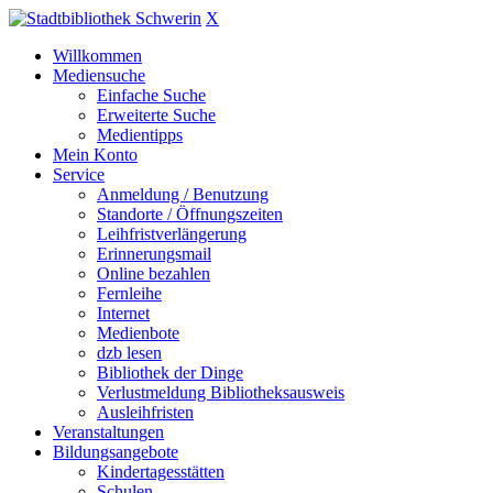
X
Willkommen
Mediensuche
Einfache Suche
Erweiterte Suche
Medientipps
Mein Konto
Service
Anmeldung / Benutzung
Standorte / Öffnungszeiten
Leihfristverlängerung
Erinnerungsmail
Online bezahlen
Fernleihe
Internet
Medienbote
dzb lesen
Bibliothek der Dinge
Verlustmeldung Bibliotheksausweis
Ausleihfristen
Veranstaltungen
Bildungsangebote
Kindertagesstätten
Schulen