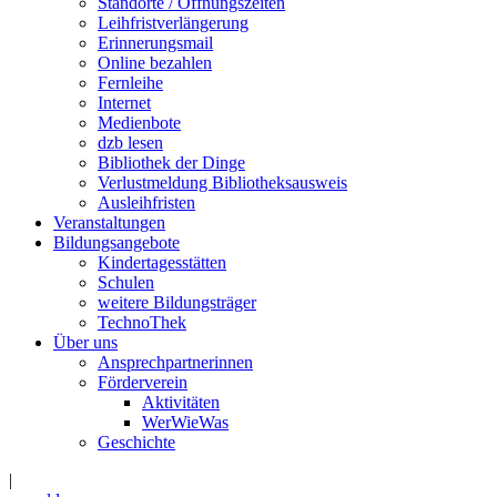
Standorte / Öffnungszeiten
Leihfristverlängerung
Erinnerungsmail
Online bezahlen
Fernleihe
Internet
Medienbote
dzb lesen
Bibliothek der Dinge
Verlustmeldung Bibliotheksausweis
Ausleihfristen
Veranstaltungen
Bildungsangebote
Kindertagesstätten
Schulen
weitere Bildungsträger
TechnoThek
Über uns
Ansprechpartnerinnen
Förderverein
Aktivitäten
WerWieWas
Geschichte
|