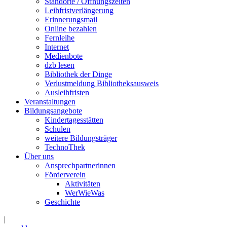
Standorte / Öffnungszeiten
Leihfristverlängerung
Erinnerungsmail
Online bezahlen
Fernleihe
Internet
Medienbote
dzb lesen
Bibliothek der Dinge
Verlustmeldung Bibliotheksausweis
Ausleihfristen
Veranstaltungen
Bildungsangebote
Kindertagesstätten
Schulen
weitere Bildungsträger
TechnoThek
Über uns
Ansprechpartnerinnen
Förderverein
Aktivitäten
WerWieWas
Geschichte
|