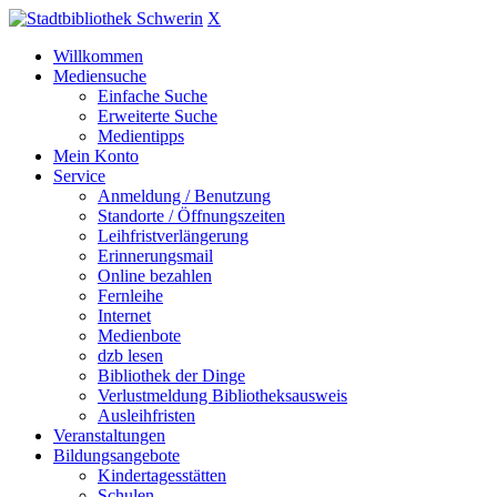
X
Willkommen
Mediensuche
Einfache Suche
Erweiterte Suche
Medientipps
Mein Konto
Service
Anmeldung / Benutzung
Standorte / Öffnungszeiten
Leihfristverlängerung
Erinnerungsmail
Online bezahlen
Fernleihe
Internet
Medienbote
dzb lesen
Bibliothek der Dinge
Verlustmeldung Bibliotheksausweis
Ausleihfristen
Veranstaltungen
Bildungsangebote
Kindertagesstätten
Schulen