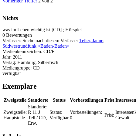
Vorheriger Treffer
2 von 2
Nichts
was im Leben wichtig ist [CD] ; Hörspiel
0 Bewertungen
Verfasser:
Suche nach diesem Verfasser
Teller, Janne
;
Südwestrundfunk <Baden-Baden>
Medienkennzeichen:
CD/E
Jahr:
2011
Verlag:
Hamburg, Silberfisch
Mediengruppe:
CD
verfügbar
Exemplare
Zweigstelle
Standorte
Status
Vorbestellungen
Frist
Interessen
Standorte:
Zweigstelle:
R 11 J
Status:
Vorbestellungen:
Interessenk
Frist:
Hauptstelle
Tell / CD,
Verfügbar
0
Gewalt
Erw.