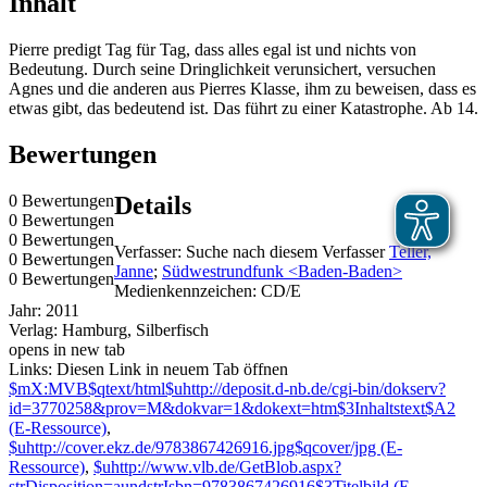
Inhalt
Pierre predigt Tag für Tag, dass alles egal ist und nichts von
Bedeutung. Durch seine Dringlichkeit verunsichert, versuchen
Agnes und die anderen aus Pierres Klasse, ihm zu beweisen, dass es
etwas gibt, das bedeutend ist. Das führt zu einer Katastrophe. Ab 14.
Bewertungen
0 Bewertungen
Details
0 Bewertungen
0 Bewertungen
Verfasser:
Suche nach diesem Verfasser
Teller,
0 Bewertungen
Janne
;
Südwestrundfunk <Baden-Baden>
0 Bewertungen
Medienkennzeichen:
CD/E
Jahr:
2011
Verlag:
Hamburg, Silberfisch
opens in new tab
Links:
Diesen Link in neuem Tab öffnen
$mX:MVB$qtext/html$uhttp://deposit.d-nb.de/cgi-bin/dokserv?
id=3770258&prov=M&dokvar=1&dokext=htm$3Inhaltstext$A2
(E-Ressource)
,
$uhttp://cover.ekz.de/9783867426916.jpg$qcover/jpg (E-
Ressource)
,
$uhttp://www.vlb.de/GetBlob.aspx?
strDisposition=aundstrIsbn=9783867426916$3Titelbild (E-