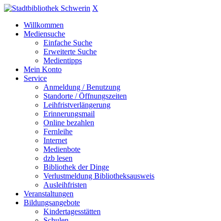
X
Willkommen
Mediensuche
Einfache Suche
Erweiterte Suche
Medientipps
Mein Konto
Service
Anmeldung / Benutzung
Standorte / Öffnungszeiten
Leihfristverlängerung
Erinnerungsmail
Online bezahlen
Fernleihe
Internet
Medienbote
dzb lesen
Bibliothek der Dinge
Verlustmeldung Bibliotheksausweis
Ausleihfristen
Veranstaltungen
Bildungsangebote
Kindertagesstätten
Schulen