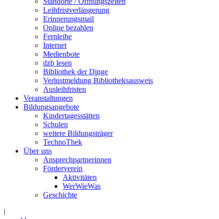
Standorte / Öffnungszeiten
Leihfristverlängerung
Erinnerungsmail
Online bezahlen
Fernleihe
Internet
Medienbote
dzb lesen
Bibliothek der Dinge
Verlustmeldung Bibliotheksausweis
Ausleihfristen
Veranstaltungen
Bildungsangebote
Kindertagesstätten
Schulen
weitere Bildungsträger
TechnoThek
Über uns
Ansprechpartnerinnen
Förderverein
Aktivitäten
WerWieWas
Geschichte
|