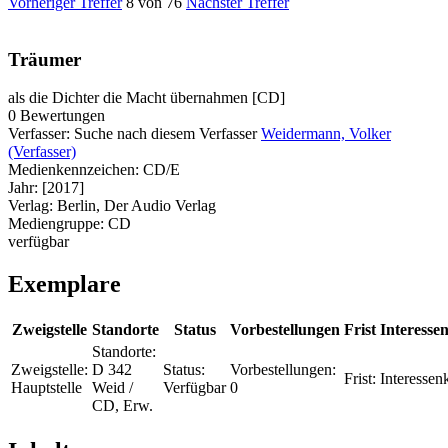
Vorheriger Treffer
8 von 76
Nächster Treffer
Träumer
als die Dichter die Macht übernahmen [CD]
0 Bewertungen
Verfasser:
Suche nach diesem Verfasser
Weidermann, Volker
(Verfasser)
Medienkennzeichen:
CD/E
Jahr:
[2017]
Verlag:
Berlin, Der Audio Verlag
Mediengruppe:
CD
verfügbar
Exemplare
Zweigstelle
Standorte
Status
Vorbestellungen
Frist
Interessen
Standorte:
Zweigstelle:
D 342
Status:
Vorbestellungen:
Frist:
Interessenk
Hauptstelle
Weid /
Verfügbar
0
CD, Erw.