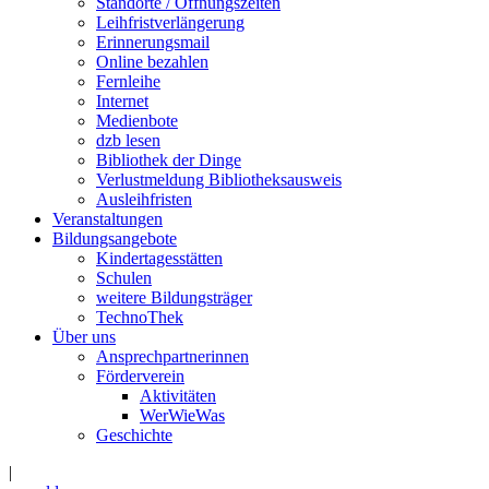
Standorte / Öffnungszeiten
Leihfristverlängerung
Erinnerungsmail
Online bezahlen
Fernleihe
Internet
Medienbote
dzb lesen
Bibliothek der Dinge
Verlustmeldung Bibliotheksausweis
Ausleihfristen
Veranstaltungen
Bildungsangebote
Kindertagesstätten
Schulen
weitere Bildungsträger
TechnoThek
Über uns
Ansprechpartnerinnen
Förderverein
Aktivitäten
WerWieWas
Geschichte
|