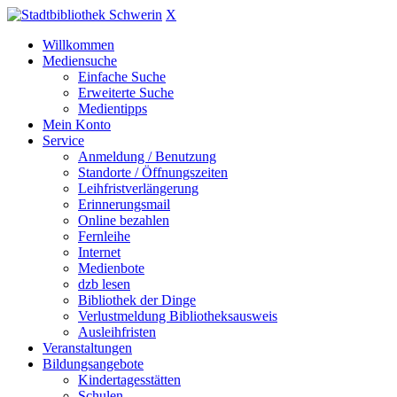
X
Willkommen
Mediensuche
Einfache Suche
Erweiterte Suche
Medientipps
Mein Konto
Service
Anmeldung / Benutzung
Standorte / Öffnungszeiten
Leihfristverlängerung
Erinnerungsmail
Online bezahlen
Fernleihe
Internet
Medienbote
dzb lesen
Bibliothek der Dinge
Verlustmeldung Bibliotheksausweis
Ausleihfristen
Veranstaltungen
Bildungsangebote
Kindertagesstätten
Schulen