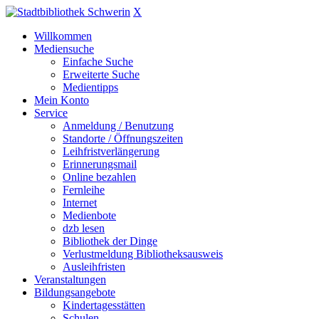
X
Willkommen
Mediensuche
Einfache Suche
Erweiterte Suche
Medientipps
Mein Konto
Service
Anmeldung / Benutzung
Standorte / Öffnungszeiten
Leihfristverlängerung
Erinnerungsmail
Online bezahlen
Fernleihe
Internet
Medienbote
dzb lesen
Bibliothek der Dinge
Verlustmeldung Bibliotheksausweis
Ausleihfristen
Veranstaltungen
Bildungsangebote
Kindertagesstätten
Schulen