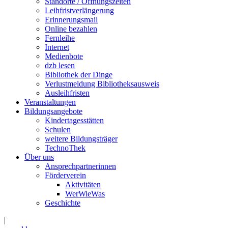
Standorte / Öffnungszeiten
Leihfristverlängerung
Erinnerungsmail
Online bezahlen
Fernleihe
Internet
Medienbote
dzb lesen
Bibliothek der Dinge
Verlustmeldung Bibliotheksausweis
Ausleihfristen
Veranstaltungen
Bildungsangebote
Kindertagesstätten
Schulen
weitere Bildungsträger
TechnoThek
Über uns
Ansprechpartnerinnen
Förderverein
Aktivitäten
WerWieWas
Geschichte
|