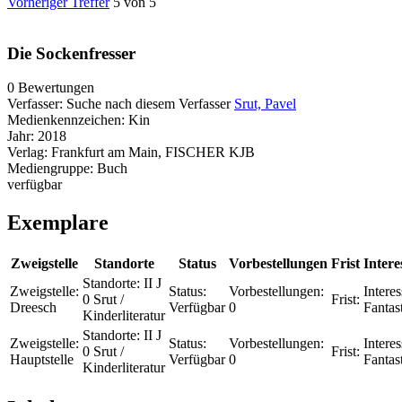
Vorheriger Treffer
5 von 5
Die Sockenfresser
0 Bewertungen
Verfasser:
Suche nach diesem Verfasser
Srut, Pavel
Medienkennzeichen:
Kin
Jahr:
2018
Verlag:
Frankfurt am Main, FISCHER KJB
Mediengruppe:
Buch
verfügbar
Exemplare
Zweigstelle
Standorte
Status
Vorbestellungen
Frist
Intere
Standorte:
II J
Zweigstelle:
Status:
Vorbestellungen:
Interes
0 Srut /
Frist:
Dreesch
Verfügbar
0
Fantas
Kinderliteratur
Standorte:
II J
Zweigstelle:
Status:
Vorbestellungen:
Interes
0 Srut /
Frist:
Hauptstelle
Verfügbar
0
Fantas
Kinderliteratur