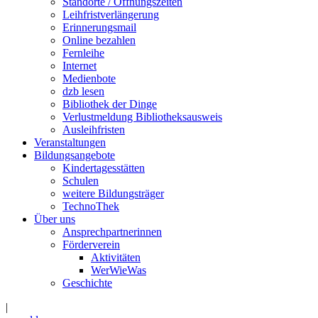
Standorte / Öffnungszeiten
Leihfristverlängerung
Erinnerungsmail
Online bezahlen
Fernleihe
Internet
Medienbote
dzb lesen
Bibliothek der Dinge
Verlustmeldung Bibliotheksausweis
Ausleihfristen
Veranstaltungen
Bildungsangebote
Kindertagesstätten
Schulen
weitere Bildungsträger
TechnoThek
Über uns
Ansprechpartnerinnen
Förderverein
Aktivitäten
WerWieWas
Geschichte
|