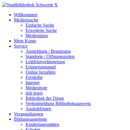
X
Willkommen
Mediensuche
Einfache Suche
Erweiterte Suche
Medientipps
Mein Konto
Service
Anmeldung / Benutzung
Standorte / Öffnungszeiten
Leihfristverlängerung
Erinnerungsmail
Online bezahlen
Fernleihe
Internet
Medienbote
dzb lesen
Bibliothek der Dinge
Verlustmeldung Bibliotheksausweis
Ausleihfristen
Veranstaltungen
Bildungsangebote
Kindertagesstätten
Schulen