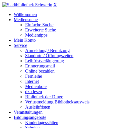
X
Willkommen
Mediensuche
Einfache Suche
Erweiterte Suche
Medientipps
Mein Konto
Service
Anmeldung / Benutzung
Standorte / Öffnungszeiten
Leihfristverlängerung
Erinnerungsmail
Online bezahlen
Fernleihe
Internet
Medienbote
dzb lesen
Bibliothek der Dinge
Verlustmeldung Bibliotheksausweis
Ausleihfristen
Veranstaltungen
Bildungsangebote
Kindertagesstätten
Schulen