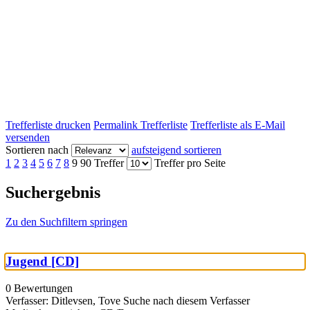
Trefferliste drucken
Permalink Trefferliste
Trefferliste als E-Mail
versenden
Sortieren nach
aufsteigend sortieren
1
2
3
4
5
6
7
8
9
90 Treffer
Treffer pro Seite
Suchergebnis
Zu den Suchfiltern springen
Jugend [CD]
0 Bewertungen
Verfasser:
Ditlevsen, Tove
Suche nach diesem Verfasser