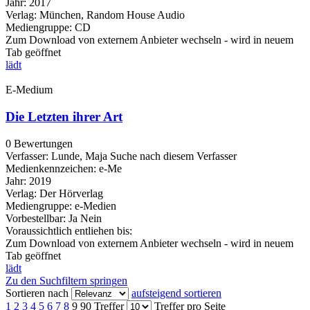
Jahr:
2017
Verlag:
München, Random House Audio
Mediengruppe:
CD
Zum Download von externem Anbieter wechseln - wird in neuem
Tab geöffnet
lädt
E-Medium
Die Letzten ihrer Art
0 Bewertungen
Verfasser:
Lunde, Maja
Suche nach diesem Verfasser
Medienkennzeichen:
e-Me
Jahr:
2019
Verlag:
Der Hörverlag
Mediengruppe:
e-Medien
Vorbestellbar:
Ja
Nein
Voraussichtlich entliehen bis:
Zum Download von externem Anbieter wechseln - wird in neuem
Tab geöffnet
lädt
Zu den Suchfiltern springen
Sortieren nach
aufsteigend sortieren
1
2
3
4
5
6
7
8
9
90 Treffer
Treffer pro Seite