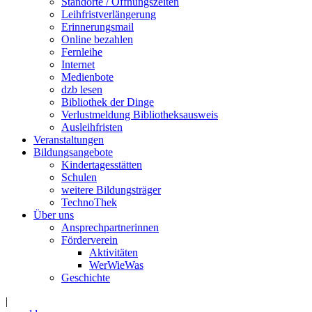
Standorte / Öffnungszeiten
Leihfristverlängerung
Erinnerungsmail
Online bezahlen
Fernleihe
Internet
Medienbote
dzb lesen
Bibliothek der Dinge
Verlustmeldung Bibliotheksausweis
Ausleihfristen
Veranstaltungen
Bildungsangebote
Kindertagesstätten
Schulen
weitere Bildungsträger
TechnoThek
Über uns
Ansprechpartnerinnen
Förderverein
Aktivitäten
WerWieWas
Geschichte
|