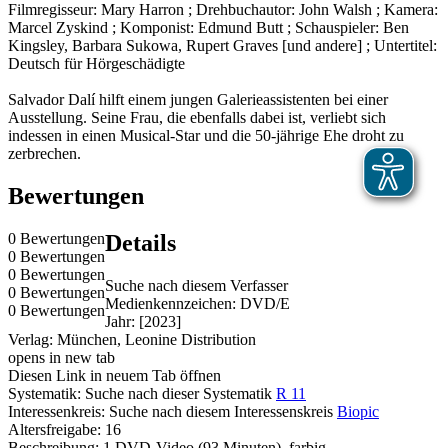
Filmregisseur: Mary Harron ; Drehbuchautor: John Walsh ; Kamera:
Marcel Zyskind ; Komponist: Edmund Butt ; Schauspieler: Ben
Kingsley, Barbara Sukowa, Rupert Graves [und andere] ; Untertitel:
Deutsch für Hörgeschädigte
Salvador Dalí hilft einem jungen Galerieassistenten bei einer
Ausstellung. Seine Frau, die ebenfalls dabei ist, verliebt sich
indessen in einen Musical-Star und die 50-jährige Ehe droht zu
zerbrechen.
Bewertungen
0 Bewertungen
Details
0 Bewertungen
0 Bewertungen
Suche nach diesem Verfasser
0 Bewertungen
Medienkennzeichen:
DVD/E
0 Bewertungen
Jahr:
[2023]
Verlag:
München, Leonine Distribution
opens in new tab
Diesen Link in neuem Tab öffnen
Systematik:
Suche nach dieser Systematik
R 11
Interessenkreis:
Suche nach diesem Interessenskreis
Biopic
Altersfreigabe:
16
Beschreibung:
1 DVD-Video (93 Minuten), farbig