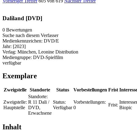
Vorheriger Treffer
605 von 619
Nächster Treffer
Daliland [DVD]
0 Bewertungen
Suche nach diesem Verfasser
Medienkennzeichen:
DVD/E
Jahr:
[2023]
Verlag:
München, Leonine Distribution
Mediengruppe:
DVD-Spielfilm
verfügbar
Exemplare
Zweigstelle
Standorte
Status
Vorbestellungen
Frist
Interess
Standorte:
Zweigstelle:
R 11 Dali /
Status:
Vorbestellungen:
Interesse
Frist:
Hauptstelle
DVD,
Verfügbar
0
Biopic
Erwachsene
Inhalt