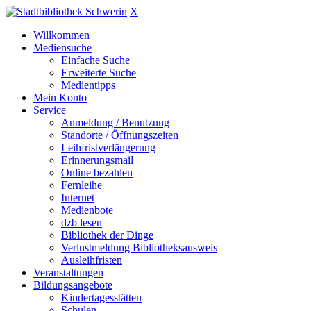
X
Willkommen
Mediensuche
Einfache Suche
Erweiterte Suche
Medientipps
Mein Konto
Service
Anmeldung / Benutzung
Standorte / Öffnungszeiten
Leihfristverlängerung
Erinnerungsmail
Online bezahlen
Fernleihe
Internet
Medienbote
dzb lesen
Bibliothek der Dinge
Verlustmeldung Bibliotheksausweis
Ausleihfristen
Veranstaltungen
Bildungsangebote
Kindertagesstätten
Schulen