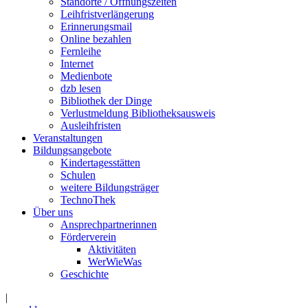
Standorte / Öffnungszeiten
Leihfristverlängerung
Erinnerungsmail
Online bezahlen
Fernleihe
Internet
Medienbote
dzb lesen
Bibliothek der Dinge
Verlustmeldung Bibliotheksausweis
Ausleihfristen
Veranstaltungen
Bildungsangebote
Kindertagesstätten
Schulen
weitere Bildungsträger
TechnoThek
Über uns
Ansprechpartnerinnen
Förderverein
Aktivitäten
WerWieWas
Geschichte
|