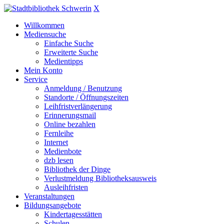
X
Willkommen
Mediensuche
Einfache Suche
Erweiterte Suche
Medientipps
Mein Konto
Service
Anmeldung / Benutzung
Standorte / Öffnungszeiten
Leihfristverlängerung
Erinnerungsmail
Online bezahlen
Fernleihe
Internet
Medienbote
dzb lesen
Bibliothek der Dinge
Verlustmeldung Bibliotheksausweis
Ausleihfristen
Veranstaltungen
Bildungsangebote
Kindertagesstätten
Schulen