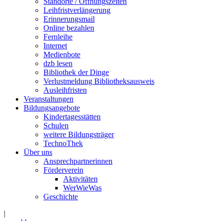
Standorte / Öffnungszeiten
Leihfristverlängerung
Erinnerungsmail
Online bezahlen
Fernleihe
Internet
Medienbote
dzb lesen
Bibliothek der Dinge
Verlustmeldung Bibliotheksausweis
Ausleihfristen
Veranstaltungen
Bildungsangebote
Kindertagesstätten
Schulen
weitere Bildungsträger
TechnoThek
Über uns
Ansprechpartnerinnen
Förderverein
Aktivitäten
WerWieWas
Geschichte
|