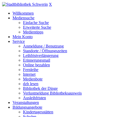
X
Willkommen
Mediensuche
Einfache Suche
Erweiterte Suche
Medientipps
Mein Konto
Service
Anmeldung / Benutzung
Standorte / Öffnungszeiten
Leihfristverlängerung
Erinnerungsmail
Online bezahlen
Fernleihe
Internet
Medienbote
dzb lesen
Bibliothek der Dinge
Verlustmeldung Bibliotheksausweis
Ausleihfristen
Veranstaltungen
Bildungsangebote
Kindertagesstätten
Schulen