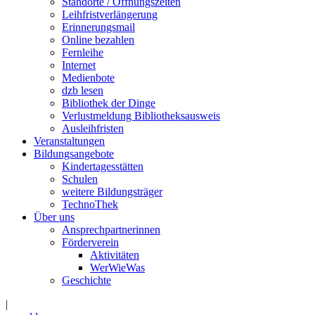
Standorte / Öffnungszeiten
Leihfristverlängerung
Erinnerungsmail
Online bezahlen
Fernleihe
Internet
Medienbote
dzb lesen
Bibliothek der Dinge
Verlustmeldung Bibliotheksausweis
Ausleihfristen
Veranstaltungen
Bildungsangebote
Kindertagesstätten
Schulen
weitere Bildungsträger
TechnoThek
Über uns
Ansprechpartnerinnen
Förderverein
Aktivitäten
WerWieWas
Geschichte
|