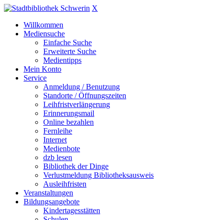
X
Willkommen
Mediensuche
Einfache Suche
Erweiterte Suche
Medientipps
Mein Konto
Service
Anmeldung / Benutzung
Standorte / Öffnungszeiten
Leihfristverlängerung
Erinnerungsmail
Online bezahlen
Fernleihe
Internet
Medienbote
dzb lesen
Bibliothek der Dinge
Verlustmeldung Bibliotheksausweis
Ausleihfristen
Veranstaltungen
Bildungsangebote
Kindertagesstätten
Schulen