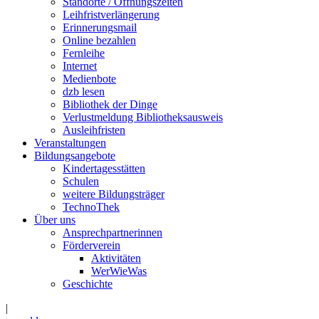
Standorte / Öffnungszeiten
Leihfristverlängerung
Erinnerungsmail
Online bezahlen
Fernleihe
Internet
Medienbote
dzb lesen
Bibliothek der Dinge
Verlustmeldung Bibliotheksausweis
Ausleihfristen
Veranstaltungen
Bildungsangebote
Kindertagesstätten
Schulen
weitere Bildungsträger
TechnoThek
Über uns
Ansprechpartnerinnen
Förderverein
Aktivitäten
WerWieWas
Geschichte
|