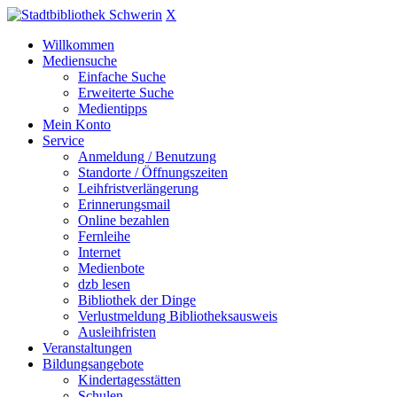
X
Willkommen
Mediensuche
Einfache Suche
Erweiterte Suche
Medientipps
Mein Konto
Service
Anmeldung / Benutzung
Standorte / Öffnungszeiten
Leihfristverlängerung
Erinnerungsmail
Online bezahlen
Fernleihe
Internet
Medienbote
dzb lesen
Bibliothek der Dinge
Verlustmeldung Bibliotheksausweis
Ausleihfristen
Veranstaltungen
Bildungsangebote
Kindertagesstätten
Schulen