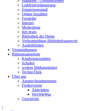
Standorte / Öffnungszeiten
Leihfristverlängerung
Erinnerungsmail
Online bezahlen
Fernleihe
Internet
Medienbote
dzb lesen
Bibliothek der Dinge
Verlustmeldung Bibliotheksausweis
Ausleihfristen
Veranstaltungen
Bildungsangebote
Kindertagesstätten
Schulen
weitere Bildungsträger
TechnoThek
Über uns
Ansprechpartnerinnen
Förderverein
Aktivitäten
WerWieWas
Geschichte
|