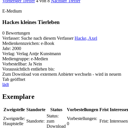
Vorheriger Treffer
4 von 8
Nächster Treffer
E-Medium
Hackes kleines Tierleben
0 Bewertungen
Verfasser:
Suche nach diesem Verfasser
Hacke, Axel
Medienkennzeichen:
e-Book
Jahr:
2000
Verlag:
Verlag Antje Kunstmann
Mediengruppe:
e-Medien
Vorbestellbar:
Ja
Nein
Voraussichtlich entliehen bis:
Zum Download von externem Anbieter wechseln - wird in neuem
Tab geöffnet
lädt
Exemplare
Zweigstelle
Standorte
Status
Vorbestellungen
Frist
Interesse
Status:
Zweigstelle:
Vorbestellungen:
Standorte:
zum
Frist:
Interessen
Hauptstelle
0
Download