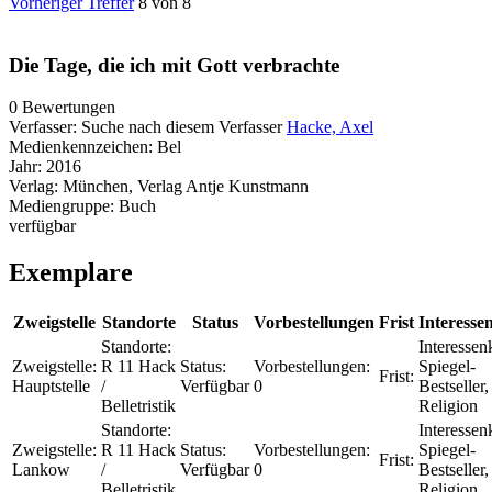
Vorheriger Treffer
8 von 8
Die Tage, die ich mit Gott verbrachte
0 Bewertungen
Verfasser:
Suche nach diesem Verfasser
Hacke, Axel
Medienkennzeichen:
Bel
Jahr:
2016
Verlag:
München, Verlag Antje Kunstmann
Mediengruppe:
Buch
verfügbar
Exemplare
Zweigstelle
Standorte
Status
Vorbestellungen
Frist
Interesse
Standorte:
Interessenk
Zweigstelle:
R 11 Hack
Status:
Vorbestellungen:
Spiegel-
Frist:
Hauptstelle
/
Verfügbar
0
Bestseller,
Belletristik
Religion
Standorte:
Interessenk
Zweigstelle:
R 11 Hack
Status:
Vorbestellungen:
Spiegel-
Frist:
Lankow
/
Verfügbar
0
Bestseller,
Belletristik
Religion