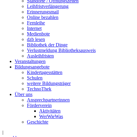
Standorte / Öffnungszeiten
Leihfristverlängerung
Erinnerungsmail
Online bezahlen
Fernleihe
Internet
Medienbote
dzb lesen
Bibliothek der Dinge
Verlustmeldung Bibliotheksausweis
Ausleihfristen
Veranstaltungen
Bildungsangebote
Kindertagesstätten
Schulen
weitere Bildungsträger
TechnoThek
Über uns
Ansprechpartnerinnen
Förderverein
Aktivitäten
WerWieWas
Geschichte
|