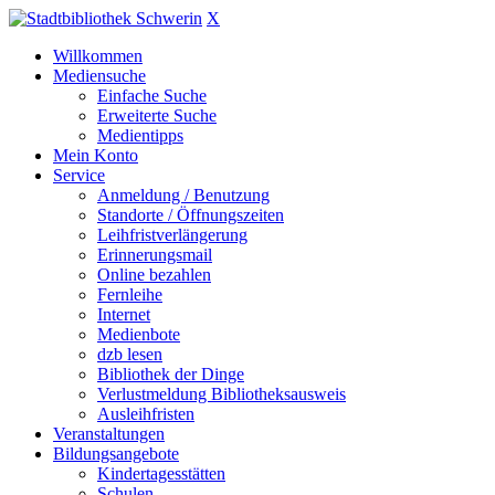
X
Willkommen
Mediensuche
Einfache Suche
Erweiterte Suche
Medientipps
Mein Konto
Service
Anmeldung / Benutzung
Standorte / Öffnungszeiten
Leihfristverlängerung
Erinnerungsmail
Online bezahlen
Fernleihe
Internet
Medienbote
dzb lesen
Bibliothek der Dinge
Verlustmeldung Bibliotheksausweis
Ausleihfristen
Veranstaltungen
Bildungsangebote
Kindertagesstätten
Schulen