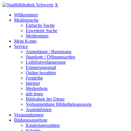
X
Willkommen
Mediensuche
Einfache Suche
Erweiterte Suche
Medientipps
Mein Konto
Service
Anmeldung / Benutzung
Standorte / Öffnungszeiten
Leihfristverlängerung
Erinnerungsmail
Online bezahlen
Fernleihe
Internet
Medienbote
dzb lesen
Bibliothek der Dinge
Verlustmeldung Bibliotheksausweis
Ausleihfristen
Veranstaltungen
Bildungsangebote
Kindertagesstätten
Schulen