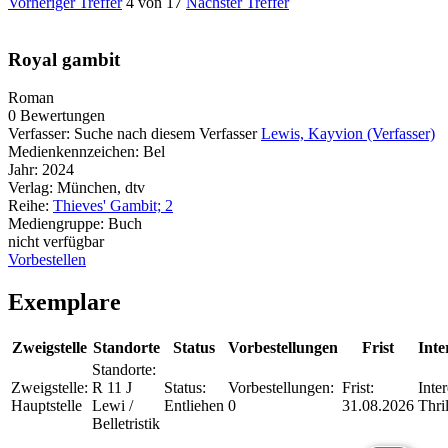
Vorheriger Treffer
4 von 17
Nächster Treffer
Royal gambit
Roman
0 Bewertungen
Verfasser:
Suche nach diesem Verfasser
Lewis, Kayvion (Verfasser)
Medienkennzeichen:
Bel
Jahr:
2024
Verlag:
München, dtv
Reihe:
Thieves' Gambit; 2
Mediengruppe:
Buch
nicht verfügbar
Vorbestellen
Exemplare
Zweigstelle
Standorte
Status
Vorbestellungen
Frist
Inte
Standorte:
Zweigstelle:
R 11 J
Status:
Vorbestellungen:
Frist:
Inte
Hauptstelle
Lewi /
Entliehen
0
31.08.2026
Thril
Belletristik