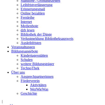
Standorte / Öffnungszeiten
Leihfristverlängerung
Erinnerungsmail
Online bezahlen
Fernleihe
Internet
Medienbote
dzb lesen
Bibliothek der Dinge
Verlustmeldung Bibliotheksausweis
Ausleihfristen
Veranstaltungen
Bildungsangebote
Kindertagesstätten
Schulen
weitere Bildungsträger
TechnoThek
Über uns
Ansprechpartnerinnen
Förderverein
Aktivitäten
WerWieWas
Geschichte
|