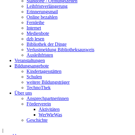
Standorte / Öffnungszeiten
Leihfristverlängerung
Erinnerungsmail
Online bezahlen
Fernleihe
Internet
Medienbote
dzb lesen
Bibliothek der Dinge
Verlustmeldung Bibliotheksausweis
Ausleihfristen
Veranstaltungen
Bildungsangebote
Kindertagesstätten
Schulen
weitere Bildungsträger
TechnoThek
Über uns
Ansprechpartnerinnen
Förderverein
Aktivitäten
WerWieWas
Geschichte
|