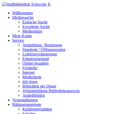
X
Willkommen
Mediensuche
Einfache Suche
Erweiterte Suche
Medientipps
Mein Konto
Service
Anmeldung / Benutzung
Standorte / Öffnungszeiten
Leihfristverlängerung
Erinnerungsmail
Online bezahlen
Fernleihe
Internet
Medienbote
dzb lesen
Bibliothek der Dinge
Verlustmeldung Bibliotheksausweis
Ausleihfristen
Veranstaltungen
Bildungsangebote
Kindertagesstätten
Schulen