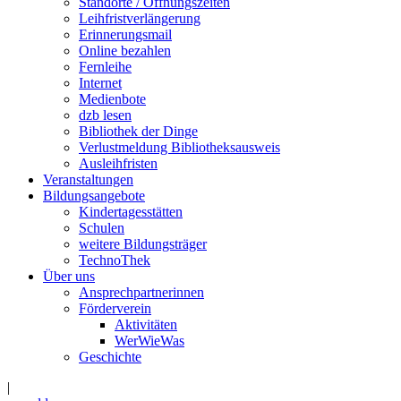
Standorte / Öffnungszeiten
Leihfristverlängerung
Erinnerungsmail
Online bezahlen
Fernleihe
Internet
Medienbote
dzb lesen
Bibliothek der Dinge
Verlustmeldung Bibliotheksausweis
Ausleihfristen
Veranstaltungen
Bildungsangebote
Kindertagesstätten
Schulen
weitere Bildungsträger
TechnoThek
Über uns
Ansprechpartnerinnen
Förderverein
Aktivitäten
WerWieWas
Geschichte
|