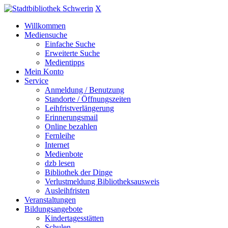
X
Willkommen
Mediensuche
Einfache Suche
Erweiterte Suche
Medientipps
Mein Konto
Service
Anmeldung / Benutzung
Standorte / Öffnungszeiten
Leihfristverlängerung
Erinnerungsmail
Online bezahlen
Fernleihe
Internet
Medienbote
dzb lesen
Bibliothek der Dinge
Verlustmeldung Bibliotheksausweis
Ausleihfristen
Veranstaltungen
Bildungsangebote
Kindertagesstätten
Schulen