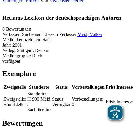
Vorheriger Treffer
2 von 3
Nächster Treffer
Reclams Lexikon der deutschsprachigen Autoren
0 Bewertungen
Verfasser:
Suche nach diesem Verfasser
Meid, Volker
Medienkennzeichen:
Sach
Jahr:
2001
Verlag:
Stuttgart, Reclam
Mediengruppe:
Buch
verfügbar
Exemplare
Zweigstelle
Standorte
Status
Vorbestellungen
Frist
Interess
Standorte:
Zweigstelle:
H 900 Meid
Status:
Vorbestellungen:
Frist:
Interesse
Hauptstelle
/
Verfügbar
0
Sachliteratur
Bewertungen