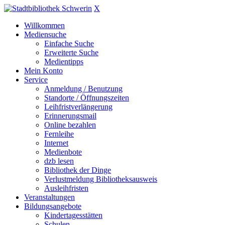
X
Willkommen
Mediensuche
Einfache Suche
Erweiterte Suche
Medientipps
Mein Konto
Service
Anmeldung / Benutzung
Standorte / Öffnungszeiten
Leihfristverlängerung
Erinnerungsmail
Online bezahlen
Fernleihe
Internet
Medienbote
dzb lesen
Bibliothek der Dinge
Verlustmeldung Bibliotheksausweis
Ausleihfristen
Veranstaltungen
Bildungsangebote
Kindertagesstätten
Schulen