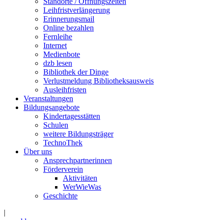
Standorte / Öffnungszeiten
Leihfristverlängerung
Erinnerungsmail
Online bezahlen
Fernleihe
Internet
Medienbote
dzb lesen
Bibliothek der Dinge
Verlustmeldung Bibliotheksausweis
Ausleihfristen
Veranstaltungen
Bildungsangebote
Kindertagesstätten
Schulen
weitere Bildungsträger
TechnoThek
Über uns
Ansprechpartnerinnen
Förderverein
Aktivitäten
WerWieWas
Geschichte
|