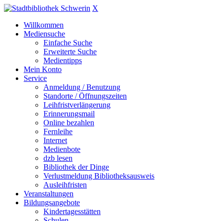
X
Willkommen
Mediensuche
Einfache Suche
Erweiterte Suche
Medientipps
Mein Konto
Service
Anmeldung / Benutzung
Standorte / Öffnungszeiten
Leihfristverlängerung
Erinnerungsmail
Online bezahlen
Fernleihe
Internet
Medienbote
dzb lesen
Bibliothek der Dinge
Verlustmeldung Bibliotheksausweis
Ausleihfristen
Veranstaltungen
Bildungsangebote
Kindertagesstätten
Schulen