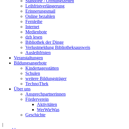
Standorte / Öffnungszeiten
Leihfristverlängerung
Erinnerungsmail
Online bezahlen
Fernleihe
Internet
Medienbote
dzb lesen
Bibliothek der Dinge
Verlustmeldung Bibliotheksausweis
Ausleihfristen
Veranstaltungen
Bildungsangebote
Kindertagesstätten
Schulen
weitere Bildungsträger
TechnoThek
Über uns
Ansprechpartnerinnen
Förderverein
Aktivitäten
WerWieWas
Geschichte
|