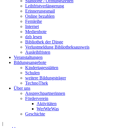
Standorte / Öffnungszeiten
Leihfristverlängerung
Erinnerungsmail
Online bezahlen
Fernleihe
Internet
Medienbote
dzb lesen
Bibliothek der Dinge
Verlustmeldung Bibliotheksausweis
Ausleihfristen
Veranstaltungen
Bildungsangebote
Kindertagesstätten
Schulen
weitere Bildungsträger
TechnoThek
Über uns
Ansprechpartnerinnen
Förderverein
Aktivitäten
WerWieWas
Geschichte
|