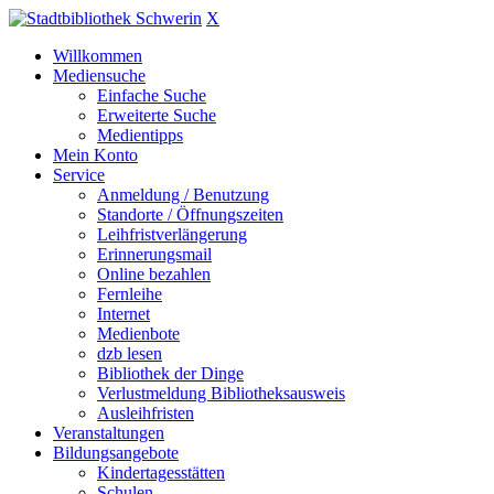
X
Willkommen
Mediensuche
Einfache Suche
Erweiterte Suche
Medientipps
Mein Konto
Service
Anmeldung / Benutzung
Standorte / Öffnungszeiten
Leihfristverlängerung
Erinnerungsmail
Online bezahlen
Fernleihe
Internet
Medienbote
dzb lesen
Bibliothek der Dinge
Verlustmeldung Bibliotheksausweis
Ausleihfristen
Veranstaltungen
Bildungsangebote
Kindertagesstätten
Schulen