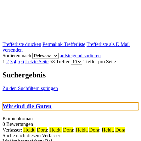
Trefferliste drucken
Permalink Trefferliste
Trefferliste als E-Mail
versenden
Sortieren nach
aufsteigend sortieren
1
2
3
4
5
6
Letzte Seite
58 Treffer
Treffer pro Seite
Suchergebnis
Zu den Suchfiltern springen
Wir sind die Guten
Kriminalroman
0 Bewertungen
Verfasser:
Heldt,
Dora
;
Heldt,
Dora
;
Heldt,
Dora
;
Heldt,
Dora
Suche nach diesem Verfasser