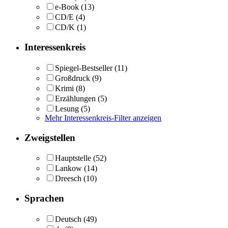
e-Book
(13)
CD/E
(4)
CD/K
(1)
Interessenkreis
Spiegel-Bestseller
(11)
Großdruck
(9)
Krimi
(8)
Erzählungen
(5)
Lesung
(5)
Mehr Interessenkreis-Filter anzeigen
Zweigstellen
Hauptstelle
(52)
Lankow
(14)
Dreesch
(10)
Sprachen
Deutsch
(49)