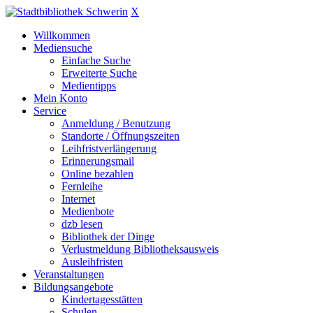
X
Willkommen
Mediensuche
Einfache Suche
Erweiterte Suche
Medientipps
Mein Konto
Service
Anmeldung / Benutzung
Standorte / Öffnungszeiten
Leihfristverlängerung
Erinnerungsmail
Online bezahlen
Fernleihe
Internet
Medienbote
dzb lesen
Bibliothek der Dinge
Verlustmeldung Bibliotheksausweis
Ausleihfristen
Veranstaltungen
Bildungsangebote
Kindertagesstätten
Schulen