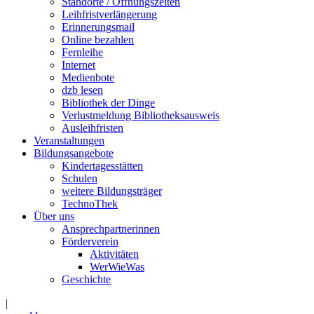
Standorte / Öffnungszeiten
Leihfristverlängerung
Erinnerungsmail
Online bezahlen
Fernleihe
Internet
Medienbote
dzb lesen
Bibliothek der Dinge
Verlustmeldung Bibliotheksausweis
Ausleihfristen
Veranstaltungen
Bildungsangebote
Kindertagesstätten
Schulen
weitere Bildungsträger
TechnoThek
Über uns
Ansprechpartnerinnen
Förderverein
Aktivitäten
WerWieWas
Geschichte
|