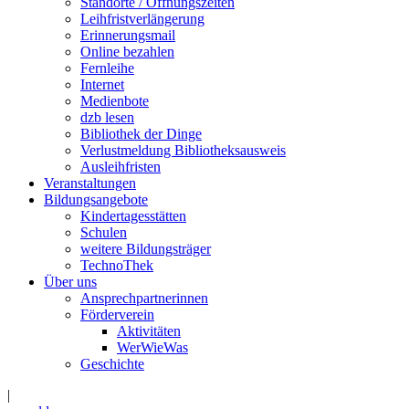
Standorte / Öffnungszeiten
Leihfristverlängerung
Erinnerungsmail
Online bezahlen
Fernleihe
Internet
Medienbote
dzb lesen
Bibliothek der Dinge
Verlustmeldung Bibliotheksausweis
Ausleihfristen
Veranstaltungen
Bildungsangebote
Kindertagesstätten
Schulen
weitere Bildungsträger
TechnoThek
Über uns
Ansprechpartnerinnen
Förderverein
Aktivitäten
WerWieWas
Geschichte
|