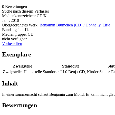
0 Bewertungen
Suche nach diesem Verfasser
Medienkennzeichen:
CD/K
Jahr:
2010
Übergeordnetes Werk:
Benjamin Blümchen [CD] / Donnelly, Elfie
Bandangabe:
11.
Mediengruppe:
CD
nicht verfügbar
Vorbestellen
Exemplare
Zweigstelle
Standorte
Stat
Zweigstelle:
Hauptstelle
Standorte:
I J 0 Benj / CD, Kinder
Status:
En
Inhalt
In einer sommernacht schaut Benjamin zum Mond. Er kann nicht glau
Bewertungen