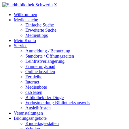
X
Willkommen
Mediensuche
Einfache Suche
Erweiterte Suche
Medientipps
Mein Konto
Service
Anmeldung / Benutzung
Standorte / Öffnungszeiten
Leihfristverlängerung
Erinnerungsmail
Online bezahlen
Fernleihe
Internet
Medienbote
dzb lesen
Bibliothek der Dinge
Verlustmeldung Bibliotheksausweis
Ausleihfristen
Veranstaltungen
Bildungsangebote
Kindertagesstätten
Schulen